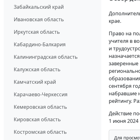
Забайкальский край
Дополнитель
Ивановская область
крае.
Иркутская область
Право на п
учителя в в
Кабардино-Балкария
и трудоустр
назначается
Калининградская область
заверенные 
Калужская область
регионально
образования
Камчатский край
сентября го
набравшие 
Карачаево-Черкессия
рейтингу. Р
Кемеровская область
Действие по
Кировская область
1 июня 2024 
Костромская область
Для просмо