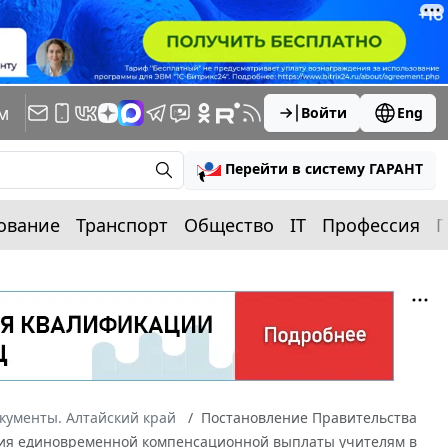
м
Войти
Eng
Перейти в систему ГАРАНТ
ование
Транспорт
Общество
IT
Профессия
П
кументы. Алтайский край
Постановление Правительства
чения единовременной компенсационной выплаты учителям в