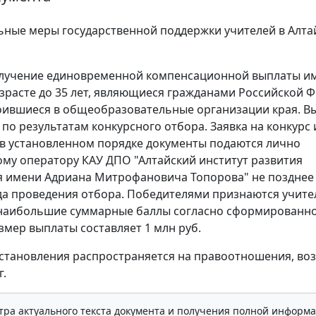
ные меры государственной поддержки учителей в Алта
олучение единовременной компенсационной выплаты и
озрасте до 35 лет, являющиеся гражданами Российской 
оившиеся в общеобразовательные организации края. В
 по результатам конкурсного отбора. Заявка на конкурс 
в установленном порядке документы подаются лично
му оператору КАУ ДПО "Алтайский институт развития
 имени Адриана Митрофановича Топорова" не позднее
да проведения отбора. Победителями признаются учите
наибольшие суммарные баллы согласно сформированн
азмер выплаты составляет 1 млн руб.
становления распространяется на правоотношения, во
г.
тра актуального текста документа и получения полной информа