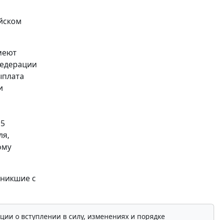
йском
меют
Федерации
ыплата
и
 5
ля,
ому
зникшие с
ции о вступлении в силу, изменениях и порядке