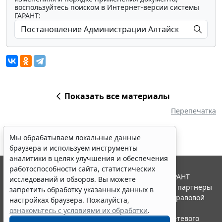
воспользуйтесь поиском в Интернет-версии системы
ГАРАНТ:
Показать все материалы
Перепечатка
Мы обрабатываем локальные данные
браузера и используем инструменты
аналитики в целях улучшения и обеспечения
работоспособности сайта, статистических
© ООО "НПП "ГАРАНТ-СЕРВИС", 2026. Система ГАРАНТ
исследований и обзоров. Вы можете
выпускается с 1990 года. Компания "Гарант" и ее партнеры
запретить обработку указанных данных в
являются участниками Российской ассоциации правовой
настройках браузера. Пожалуйста,
информации ГАРАНТ.
ознакомьтесь с условиями их обработки
.
Портал ГАРАНТ.РУ зарегистрирован в качестве сетевого