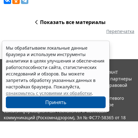
Показать все материалы
Перепечатка
Мы обрабатываем локальные данные
браузера и используем инструменты
аналитики в целях улучшения и обеспечения
работоспособности сайта, статистических
© ООО "НПП "ГАРАНТ-СЕРВИС", 2026. Система ГАРАНТ
исследований и обзоров. Вы можете
выпускается с 1990 года. Компания "Гарант" и ее партнеры
запретить обработку указанных данных в
являются участниками Российской ассоциации правовой
настройках браузера. Пожалуйста,
информации ГАРАНТ.
ознакомьтесь с условиями их обработки
.
Портал ГАРАНТ.РУ зарегистрирован в качестве сетевого
Принять
издания Федеральной службой по надзору в сфере
связи,информационных технологий и массовых
коммуникаций (Роскомнадзором), Эл № ФС77-58365 от 18
июня 2014 года.
16+