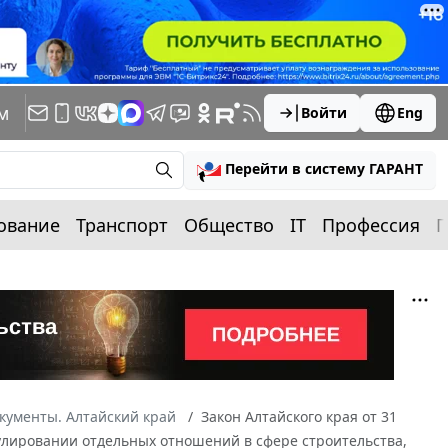
м
Войти
Eng
Перейти в систему ГАРАНТ
ование
Транспорт
Общество
IT
Профессия
П
кументы. Алтайский край
Закон Алтайского края от 31
егулировании отдельных отношений в сфере строительства,