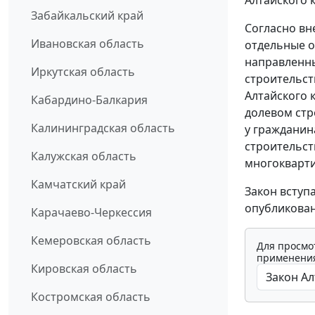
Алтайского к
Забайкальский край
Согласно вн
Ивановская область
отдельные о
направленны
Иркутская область
строительст
Алтайского 
Кабардино-Балкария
долевом стр
Калининградская область
у гражданин
строительст
Калужская область
многокварти
Камчатский край
Закон вступ
опубликован
Карачаево-Черкессия
Кемеровская область
Для просмо
применения
Кировская область
Костромская область