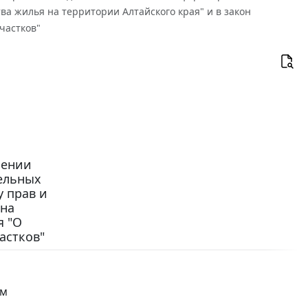
а жилья на территории Алтайского края" и в закон
частков"
сении
дельных
у прав и
 на
я "О
астков"
ом