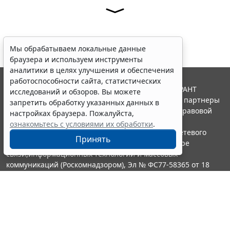
Мы обрабатываем локальные данные
браузера и используем инструменты
аналитики в целях улучшения и обеспечения
работоспособности сайта, статистических
© ООО "НПП "ГАРАНТ-СЕРВИС", 2026. Система ГАРАНТ
исследований и обзоров. Вы можете
выпускается с 1990 года. Компания "Гарант" и ее партнеры
запретить обработку указанных данных в
являются участниками Российской ассоциации правовой
настройках браузера. Пожалуйста,
информации ГАРАНТ.
ознакомьтесь с условиями их обработки
.
Портал ГАРАНТ.РУ зарегистрирован в качестве сетевого
Принять
издания Федеральной службой по надзору в сфере
связи,информационных технологий и массовых
коммуникаций (Роскомнадзором), Эл № ФС77-58365 от 18
июня 2014 года.
16+
Контакты
8-800-200-88-88