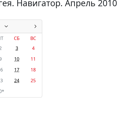
ея. Навигатор. Апрель 2010
ПТ
СБ
ВС
2
3
4
9
10
11
16
17
18
23
24
25
0*