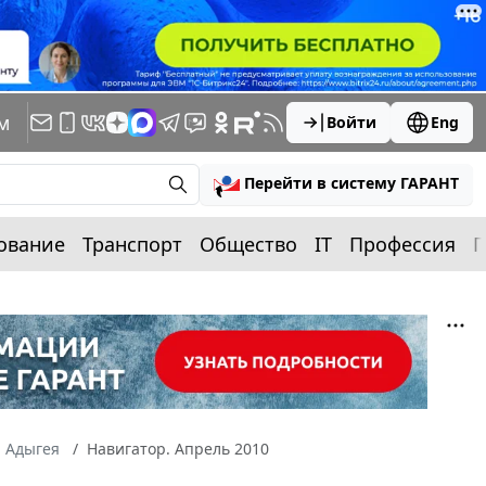
м
Войти
Eng
Перейти в систему ГАРАНТ
ование
Транспорт
Общество
IT
Профессия
П
а Адыгея
Навигатор. Апрель 2010