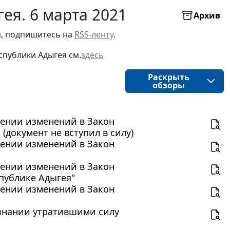
ея. 6 марта 2021
Архив
я, подпишитесь на
RSS-ленту
.
спублики Адыгея см.
здесь
Раскрыть
обзоры
есении изменений в Закон
(документ не вступил в силу)
есении изменений в Закон
есении изменений в Закон
публике Адыгея"
есении изменений в Закон
ризнании утратившими силу