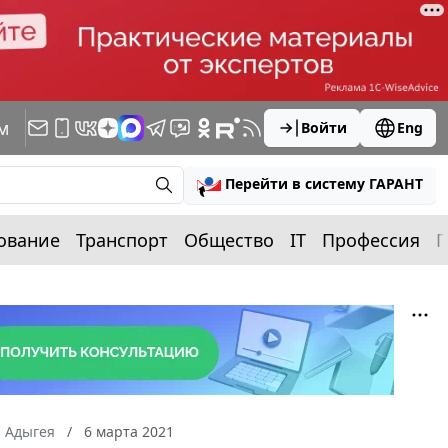
м
Войти
Eng
Перейти в систему ГАРАНТ
ование
Транспорт
Общество
IT
Профессия
П
а Адыгея
6 марта 2021