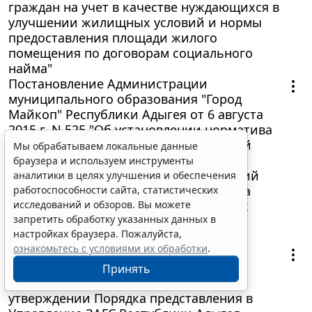
граждан на учет в качестве нуждающихся в
улучшении жилищных условий и нормы
предоставления площади жилого
помещения по договорам социального
найма"
Постановление Администрации
муниципального образования "Город
Майкоп" Республики Адыгея от 6 августа
2015 г. N 525 "Об установлении норматива
стоимости 1 квадратного метра общей
Мы обрабатываем локальные данные
площади жилья по муниципальному
браузера и используем инструменты
образованию "Город Майкоп" на третий
аналитики в целях улучшения и обеспечения
квартал 2015 года для расчета размера
работоспособности сайта, статистических
социальных выплат, предоставляемых
исследований и обзоров. Вы можете
запретить обработку указанных данных в
молодым семьям на приобретение
настройках браузера. Пожалуйста,
(строительство) жилья"
ознакомьтесь с условиями их обработки
.
Приказ Управления записи актов
гражданского состояния Республики
Принять
Адыгея от 6 августа 2015 г. N 35-д "Об
утверждении Порядка представления в