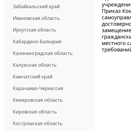
учреждени
Забайкальский край
Приказ Ком
самоуправл
Ивановская область
достоверн
Иркутская область
замещение
гражданск
Кабардино-Балкария
местного 
требовани
Калининградская область
Калужская область
Камчатский край
Карачаево-Черкессия
Кемеровская область
Кировская область
Костромская область