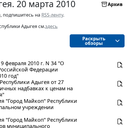
ея. 20 марта 2010
Архив
я, подпишитесь на
RSS-ленту
.
спублики Адыгея см.
здесь
Раскрыть
обзоры
 февраля 2010 г. N 34 "О
 Российской Федерации
10 год"
Республики Адыгея от 27
ничных надбавках к ценам на
я"
я "Город Майкоп" Республики
ципальном учреждении
я "Город Майкоп" Республики
иков муниципального