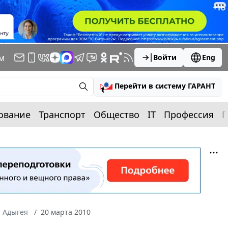
м
Войти
Eng
Перейти в систему ГАРАНТ
ование
Транспорт
Общество
IT
Профессия
П
а Адыгея
20 марта 2010