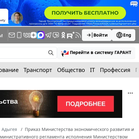
м
Войти
Eng
Перейти в систему ГАРАНТ
ование
Транспорт
Общество
IT
Профессия
П
а Адыгея
Приказ Министерства экономического развития и
 Административного регламента исполнения Министерством