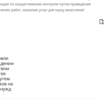
ункции по осуществлению контроля путем проведения
ение работ, оказание услуг для нужд заказчиков"
овли
рждении
твом
гея
утем
зов на
 нужд