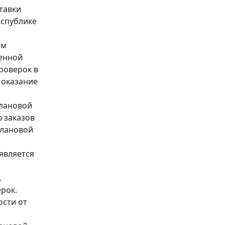
тавки
еспублике
ом
венной
роверок в
 оказание
плановой
 заказов
плановой
является
.
рок.
ости от