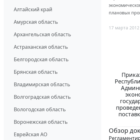
экономическо
Алтайский край
плановых пров
Амурская область
17 марта 2012
Архангельская область
Астраханская область
Белгородская область
Брянская область
Прика
Республи
Владимирская область
Админ
экон
Волгоградская область
госуда
проведе
Вологодская область
поставк
Воронежская область
Обзор до
Еврейская АО
Регламентир