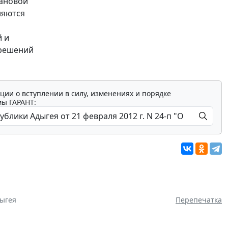
лановой
ляются
й и
 решений
ции о вступлении в силу, изменениях и порядке
мы ГАРАНТ:
дыгея
Перепечатка