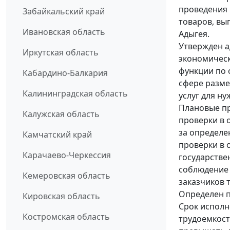
проведения 
Забайкальский край
товаров, вы
Ивановская область
Адыгея.
Утвержден 
Иркутская область
экономическ
функции по 
Кабардино-Балкария
сфере разме
Калининградская область
услуг для ну
Плановые п
Калужская область
проверки в 
за определе
Камчатский край
проверки в 
Карачаево-Черкессия
государстве
соблюдение 
Кемеровская область
заказчиков 
Определен 
Кировская область
Срок исполн
Костромская область
трудоемкост