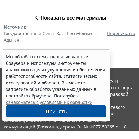
Показать все материалы
Источник:
Государственный Совет-Хасэ Республики
Перепечатка
Адыгея
Мы обрабатываем локальные данные
браузера и используем инструменты
аналитики в целях улучшения и обеспечения
работоспособности сайта, статистических
© ООО "НПП "ГАРАНТ-СЕРВИС", 2026. Система ГАРАНТ
исследований и обзоров. Вы можете
выпускается с 1990 года. Компания "Гарант" и ее партнеры
запретить обработку указанных данных в
являются участниками Российской ассоциации правовой
настройках браузера. Пожалуйста,
информации ГАРАНТ.
ознакомьтесь с условиями их обработки
.
Портал ГАРАНТ.РУ зарегистрирован в качестве сетевого
Принять
издания Федеральной службой по надзору в сфере
связи,информационных технологий и массовых
коммуникаций (Роскомнадзором), Эл № ФС77-58365 от 18
июня 2014 года.