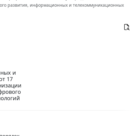
ого развития, информационных и телекоммуникационных
нных и
от 17
анизации
фрового
нологий
 порядок