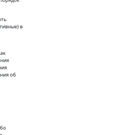
ыть
тивные) в
как
ения
ния
ения об
ибо
р