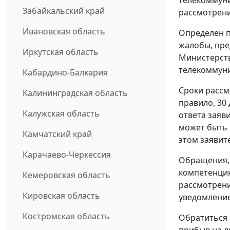
Забайкальский край
рассмотрен
Ивановская область
Определен п
жалобы, пре
Иркутская область
Министерст
телекоммуни
Кабардино-Балкария
Сроки рассм
Калининградская область
правило, 30
Калужская область
ответа заяв
может быть 
Камчатский край
этом заявит
Карачаево-Черкессия
Обращения, 
компетенцию
Кемеровская область
рассмотрени
Кировская область
уведомление
Костромская область
Обратиться 
прибыв на л