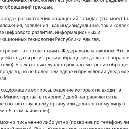
ия обращений граждан.
орядок рассмотрения обращений граждан (это могут б
дложения, заявления - как индивидуальные, так и коллек
ве цифрового развития, информационных и
кационных технологий Республики Адыгея.
отрения - в соответствии с Федеральным законом. Это, 
 дней (от даты регистрации обращения до даты направл
ителю). В некоторых случаях срок рассмотрения обраще
продлен, но не более чем вдвое и при условии уведомл
еля.
содержащие вопросы, решение которых не входит в
 Министерства, в течение 7 дней направляются на
е соответствующему органу или должностному лицу (с
м об этом заявителя).
можно письменно либо устно (позвонив по телефону л
ичный прием). Личный прием граждан проводят минист