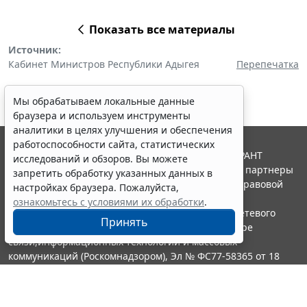
Показать все материалы
Источник:
Кабинет Министров Республики Адыгея
Перепечатка
Мы обрабатываем локальные данные
браузера и используем инструменты
аналитики в целях улучшения и обеспечения
работоспособности сайта, статистических
© ООО "НПП "ГАРАНТ-СЕРВИС", 2026. Система ГАРАНТ
исследований и обзоров. Вы можете
выпускается с 1990 года. Компания "Гарант" и ее партнеры
запретить обработку указанных данных в
являются участниками Российской ассоциации правовой
настройках браузера. Пожалуйста,
информации ГАРАНТ.
ознакомьтесь с условиями их обработки
.
Портал ГАРАНТ.РУ зарегистрирован в качестве сетевого
Принять
издания Федеральной службой по надзору в сфере
связи,информационных технологий и массовых
коммуникаций (Роскомнадзором), Эл № ФС77-58365 от 18
июня 2014 года.
16+