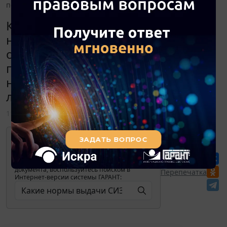
подсобных рабочих?
Какие нормы выдачи СИЗ, а также
нормы смывающих и
обезвреживающих средств
предусмотрены для
несовершеннолетних (от 14 до 18
лет) подсобных рабочих?
11 мая 2022
Для просмотра актуального текста
документа и получения полной
информации о вступлении в силу,
изменениях и порядке применения
документа, воспользуйтесь поиском в
Перепечатка
Интернет-версии системы ГАРАНТ: