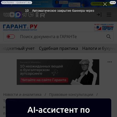
РЕКЛАМА • GARANT.RU
10
Автоматическое закрытие баннера через
Бюджетный учет
Судебная практика
Налоги и бухуче
Новости и аналитика
Правовые консультации
Трудовое право
Какие нормы выдачи СИЗ, а также
нормы смывающих и обезвреживающих средств
предусмотрены для несовершеннолетних (от 14 до 18 лет)