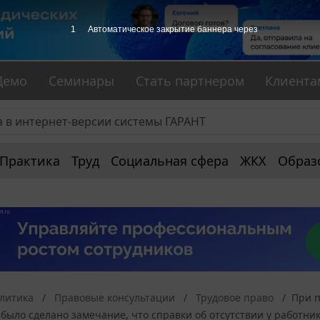
1
Автоматическое закрытие баннера через
Демо
Семинары
Стать партнером
Клиента
Практика
Труд
Социальная сфера
ЖКХ
Образ
алитика
Правовые консультации
Трудовое право
При п
было сделано замечание, что справки об отсутствии у работник