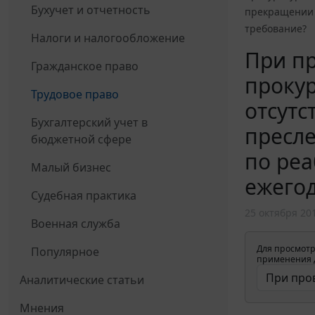
Бухучет и отчетность
прекращении 
требование?
Налоги и налогообложение
При п
Гражданское право
прокур
Трудовое право
отсутс
Бухгалтерский учет в
пресл
бюджетной сфере
по ре
Малый бизнес
ежегод
Судебная практика
25 октября 20
Военная служба
Для просмотр
Популярное
применения д
Аналитические статьи
Мнения