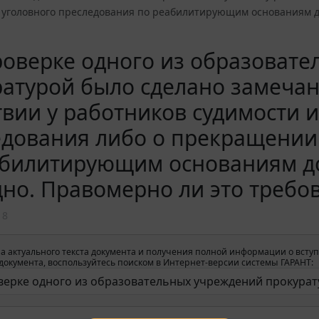
уголовного преследования по реабилитирующим основаниям д
роверке одного из образоват
атурой было сделано замечан
твии у работников судимости и
едования либо о прекращении
абилитирующим основаниям д
но. Правомерно ли это требо
18
а актуального текста документа и получения полной информации о вступ
окумента, воспользуйтесь поиском в Интернет-версии системы ГАРАНТ: