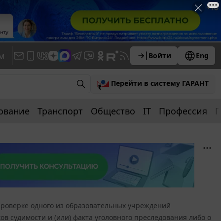
м
Войти
Eng
Перейти в систему ГАРАНТ
ование
Транспорт
Общество
IT
Профессия
П
роверке одного из образовательных учреждений
ов судимости и (или) факта уголовного преследования либо о