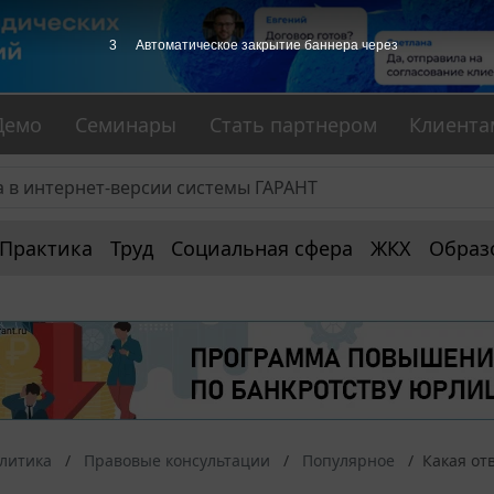
2
Автоматическое закрытие баннера через
Демо
Семинары
Стать партнером
Клиента
Практика
Труд
Социальная сфера
ЖКХ
Образ
алитика
Правовые консультации
Популярное
Какая от