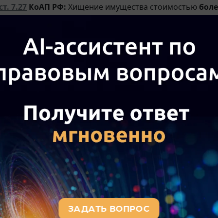
ст. 7.27
КоАП РФ:
Хищение имущества стоимостью
боле
 500 рублей
.
зание:
административный штраф до пятикратной стоимос
нистративный арест на срок от 10 до 15 суток, либо об
ст. 7.27
КоАП РФ:
Специальный состав, касающийся хище
ованием ящика для сбора благотворительных пожертво
ая ответственность (
ст. 158.1
УК РФ)
тветственность наступает за повторное мелкое хищение
тым административному наказанию
по
ч. 2 ст. 7.27
Ко
:
Лицо считается подвергнутым административному нак
 истечения одного года со дня окончания исполнения да
ние:
Штраф до 40 000 рублей (или в размере дохода осуж
до 180 часов, исправительные работы до 6 месяцев, огр
а, арест до 2 месяцев либо лишение свободы на срок до 1
римечания:
оимость похищенного имущества
превышает 2 500 руб