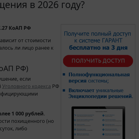
щения в 2026 году?
.27 КоАП РФ
зависит от стоимости
алось ли лицо ранее к
оАП РФ)
ушение, если
й
Уголовного кодекса
РФ
алифицирующими
олее 1 000 рублей
.
ости похищенного (но
суток, либо