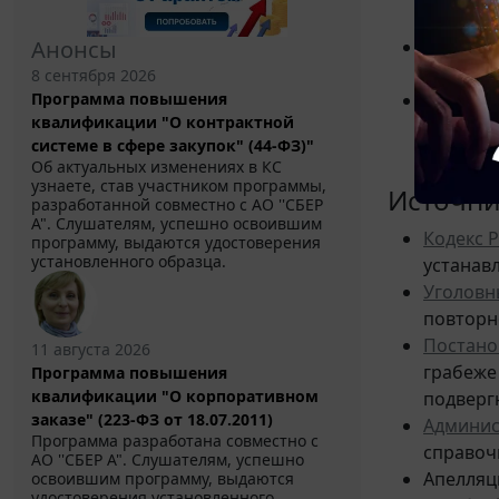
статьям
Анонсы
Грабеж 
независ
8 сентября 2026
Программа повышения
При рас
квалификации "О контрактной
КоАП РФ
системе в сфере закупок" (44-ФЗ)"
возвращ
Об актуальных изменениях в КС
узнаете, став участником программы,
Источни
разработанной совместно с АО ''СБЕР
А". Слушателям, успешно освоившим
Кодекс 
программу, выдаются удостоверения
установленного образца.
устанав
Уголовн
повторно
Постано
11 августа 2026
грабеже
Программа повышения
квалификации "О корпоративном
подверг
заказе" (223-ФЗ от 18.07.2011)
Админис
Программа разработана совместно с
справоч
АО ''СБЕР А". Слушателям, успешно
Апелляц
освоившим программу, выдаются
удостоверения установленного