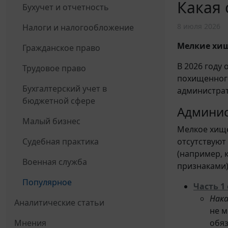
Какая 
Бухучет и отчетность
8 июля 2026
Налоги и налогообложение
Мелкие хищ
Гражданское право
В 2026 году
Трудовое право
похищенного
Бухгалтерский учет в
администрат
бюджетной сфере
Админис
Малый бизнес
Мелкое хище
Судебная практика
отсутствуют
(например, 
Военная служба
признаками)
Популярное
Часть 1 
Нака
Аналитические статьи
не м
Мнения
обяз