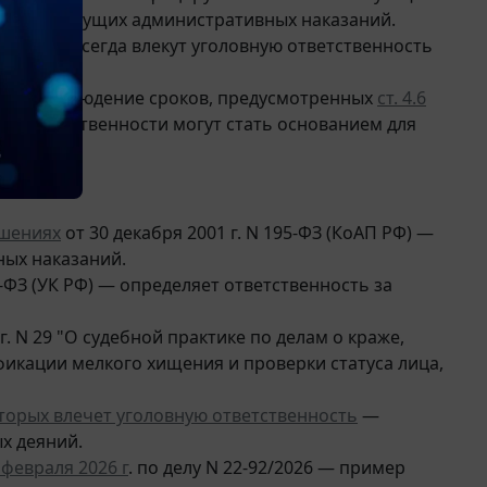
ичия предыдущих административных наказаний.
щение и всегда влекут уголовную ответственность
ряют соблюдение сроков, предусмотренных
ст. 4.6
ой ответственности могут стать основанием для
ушениях
от 30 декабря 2001 г. N 195-ФЗ (КоАП РФ) —
ных наказаний.
-ФЗ (УК РФ) — определяет ответственность за
. N 29 "О судебной практике по делам о краже,
икации мелкого хищения и проверки статуса лица,
орых влечет уголовную ответственность
—
х деяний.
 февраля 2026 г
. по делу N 22-92/2026 — пример