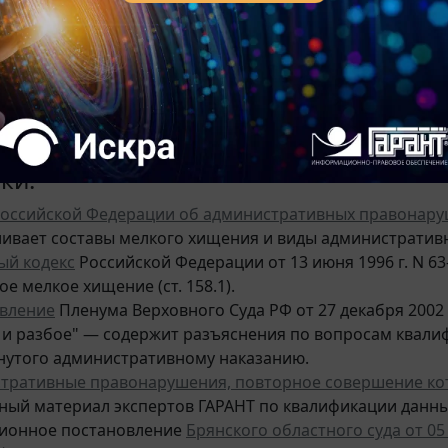
 УК РФ (например, ст. 158 «Кража») независимо от нал
и разбой не могут быть квалифицированы как мелкое хи
имо от суммы ущерба.
смотрении дел по
ст. 158.1
УК РФ суды тщательно прове
, так как ошибки в датах привлечения к административн
ения уголовного дела прокурору.
ки:
Российской Федерации об административных правонар
ливает составы мелкого хищения и виды административ
ый кодекс
Российской Федерации от 13 июня 1996 г. N 63
е мелкое хищение (ст. 158.1).
вление
Пленума Верховного Суда РФ от 27 декабря 2002 г
 и разбое" — содержит разъяснения по вопросам квалиф
нутого административному наказанию.
тративные правонарушения, повторное совершение кот
ный материал экспертов ГАРАНТ по квалификации данны
ионное постановление
Брянского областного суда от 05