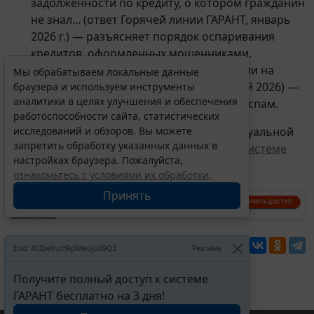
задолженности по кредиту, о котором гражданин
не знал... (ответ Горячей линии ГАРАНТ, январь
2026 г.) — разъясняет порядок оспаривания
кредитов, оформленных мошенниками.
Примерная форма жалобы в ФАС
России на
Мы обрабатываем локальные данные
спам-рекламу в виде звонков и смс (май 2026) —
браузера и используем инструменты
аналитики в целях улучшения и обеспечения
содержит алгоритм подачи жалобы на спам.
работоспособности сайта, статистических
Для получения более точной, полной и актуальной
исследований и обзоров. Вы можете
запретить обработку указанных данных в
информации рекомендуем обращаться к
Системе
настройках браузера. Пожалуйста,
ГАРАНТ
.
ознакомьтесь с условиями их обработки
.
Принять
Перепечатка
Erid: 4CQwVszH9pWwojUA9Q3
Реклама
Получите полный доступ к системе
ГАРАНТ бесплатно на 3 дня!