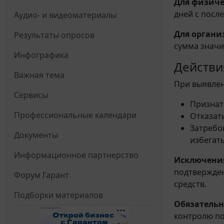
Для физиче
дней с посл
Аудио- и видеоматериалы
Для органи
Результаты опросов
сумма значи
Инфографика
Действи
Важная тема
При выявлен
Сервисы
Признат
Профессиональные календари
Отказат
Затребо
Документы
избегат
Информационное партнерство
Исключени
подтвержде
Форум Гарант
средств.
Подборки материалов
Обязательн
контролю по