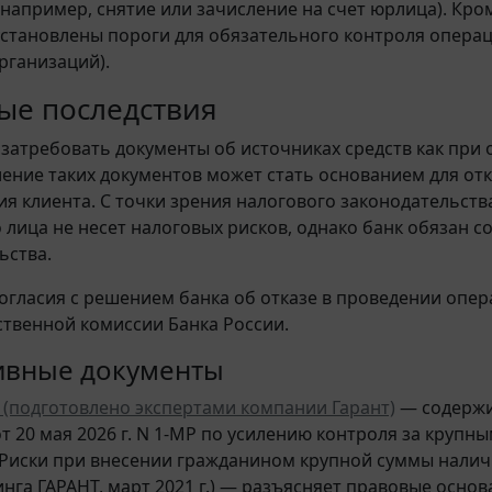
например, снятие или зачисление на счет юрлица). Кро
3 установлены пороги для обязательного контроля опера
рганизаций).
ые последствия
 затребовать документы об источниках средств как при о
ение таких документов может стать основанием для от
я клиента. С точки зрения налогового законодательств
 лица не несет налоговых рисков, однако банк обязан
ьства.
согласия с решением банка об отказе в проведении опер
твенной комиссии Банка России.
ивные документы
 (подготовлено экспертами компании Гарант)
— содержи
от 20 мая 2026 г. N 1-МР по усилению контроля за круп
 Риски при внесении гражданином крупной суммы наличн
инга ГАРАНТ, март 2021 г.) — разъясняет правовые осно