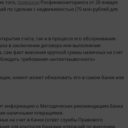
ме того,
приказом
Росфинмониторинга от 26 января
ций по сделкам с недвижимостью (75 млн рублей для
ткрытии счета, так и в процессе его обслуживания.
каза в заключении договора или выполнения
а, сам факт внесения крупной суммы наличных на счет
 соблюдать требования «антиотмывочного»
ации, клиент может обжаловать его в самом банке или
т информацию о Методических рекомендациях Банка
ными наличными операциями.
ых на счет в банке (ответ службы Правового
вания для контроля банками операций по внесению