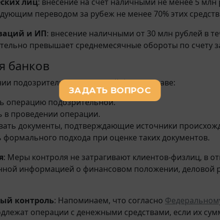
ских лиц
: внесение на счет наличными не менее 5 млн 
едующим переводом за рубеж не менее 70% этих средств 
заций и ИП
: внесение наличными от 30 млн рублей в те
тельно превышает среднемесячные обороты по счету з
я банков
ии подозрительных операций банки вправе:
ь операцию подозрительной.
ь в проведении операции.
вать документы, подтверждающие источники происхожд
ь формального подхода при оценке таких документов.
я
: Меры контроля не затрагивают клиентов-физлиц, в 
нной информацией о финансовом положении, деловой р
ый контроль
: Напоминаем, что согласно
Федеральному
длежат операции с денежными средствами, если их сумм