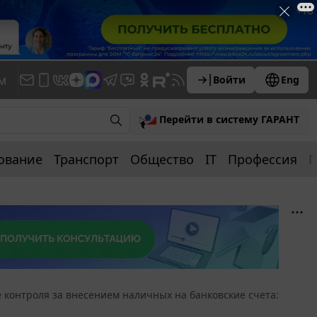
м
Войти
Eng
Перейти в систему ГАРАНТ
ование
Транспорт
Общество
IT
Профессия
П
 контроля за внесением наличных на банковские счета: