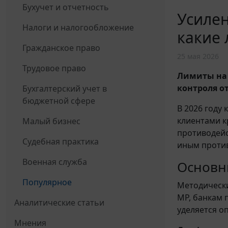
Бухучет и отчетность
Усилен
Налоги и налогообложение
какие 
Гражданское право
25 мая 2026
Трудовое право
Лимиты на 
контроля о
Бухгалтерский учет в
бюджетной сфере
В 2026 году
клиентами к
Малый бизнес
противодейс
Судебная практика
иным проти
Военная служба
Основн
Популярное
Методически
МР, банкам 
Аналитические статьи
уделяется о
Мнения