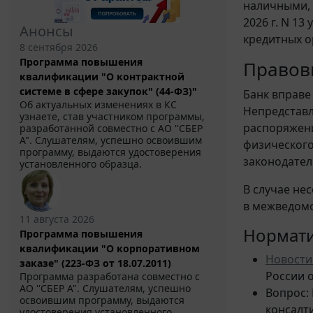
наличными, 
2026 г. N 1
Анонсы
кредитных о
8 сентября 2026
Программа повышения
Правов
квалификации "О контрактной
системе в сфере закупок" (44-ФЗ)"
Банк вправе
Об актуальных изменениях в КС
Непредставл
узнаете, став участником программы,
распоряжени
разработанной совместно с АО ''СБЕР
А". Слушателям, успешно освоившим
физического
программу, выдаются удостоверения
законодател
установленного образца.
В случае не
в межведомс
11 августа 2026
Нормат
Программа повышения
квалификации "О корпоративном
Новости
заказе" (223-ФЗ от 18.07.2011)
России 
Программа разработана совместно с
АО ''СБЕР А". Слушателям, успешно
Вопрос:
освоившим программу, выдаются
консалт
удостоверения установленного