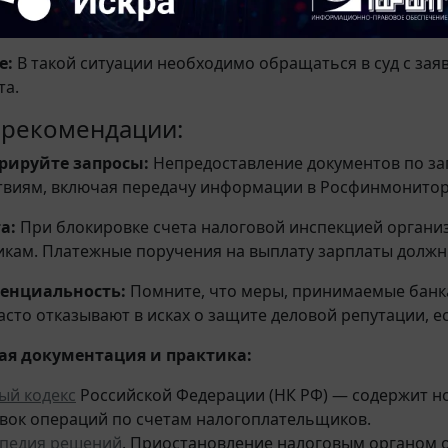
ием для прекращения исполнения исполнительного док
е:
В такой ситуации необходимо обращаться в суд с за
та.
рекомендации:
рируйте запросы:
Непредоставление документов по зап
твиям, включая передачу информации в Росфинмонитор
а:
При блокировке счета налоговой инспекцией организ
икам. Платежные поручения на выплату зарплаты должн
енциальность:
Помните, что меры, принимаемые банк
часто отказывают в исках о защите деловой репутации, 
я документация и практика:
ый кодекс
Российской Федерации (НК РФ) — содержит н
вок операций по счетам налогоплательщиков.
педия решений
. Приостановление налоговым органом 