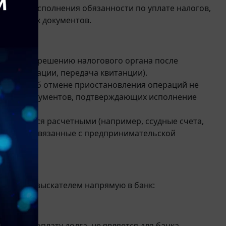
лучае неисполнения обязанности по уплате налогов,
ектронных документов.
и или по решению налогового органа после
е декларации, передача квитанции).
ешение об отмене приостановления операций не
авления документов, подтверждающих исполнение
ния).
являющиеся расчетными (например, ссудные счета,
аждан, не связанные с предпринимательской
там
данного взыскателем напрямую в банк:
тв.
льную оплату долга, не является для банка