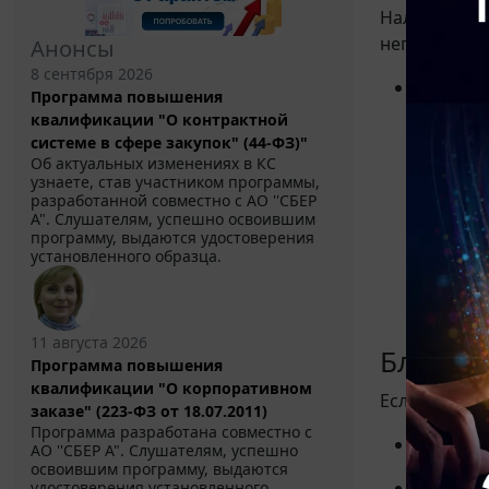
Налоговая и
непредставл
Анонсы
8 сентября 2026
Ваши д
Программа повышения
квалификации "О контрактной
Уст
системе в сфере закупок" (44-ФЗ)"
устр
Об актуальных изменениях в КС
Сро
узнаете, став участником программы,
разработанной совместно с АО ''СБЕР
позд
А". Слушателям, успешно освоившим
обяз
программу, выдаются удостоверения
установленного образца.
Осо
счет
деят
11 августа 2026
Блокир
Программа повышения
квалификации "О корпоративном
Если счет з
заказе" (223-ФЗ от 18.07.2011)
Программа разработана совместно с
Банк об
АО ''СБЕР А". Слушателям, успешно
освоившим программу, выдаются
Предста
удостоверения установленного