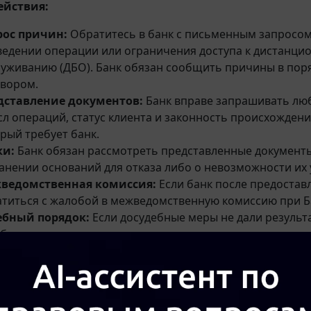
ействия:
рос причин:
Обратитесь в банк с письменным запросом 
едении операции или ограничения доступа к дистанци
уживанию (ДБО). Банк обязан сообщить причины в пор
овором.
дставление документов:
Банк вправе запрашивать лю
л операций, статус клиента и законность происхождени
рый требует банк.
ки:
Банк обязан рассмотреть представленные документы 
анении оснований для отказа либо о невозможности их 
ведомственная комиссия:
Если банк после предостав
титься с жалобой в межведомственную комиссию при Б
ебный порядок:
Если досудебные меры не дали результа
бная практика показывает, что при доказательстве зак
зрительной деятельности суды могут обязать банк разб
енную выгоду).
овка по решению налогового орга