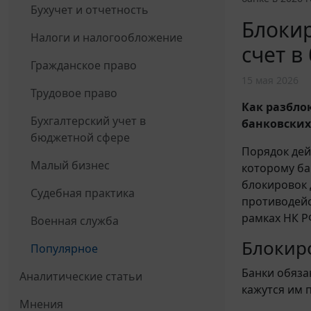
Бухучет и отчетность
Блокир
Налоги и налогообложение
счет в
Гражданское право
15 мая 2026
Трудовое право
Как разбло
Бухгалтерский учет в
банковских
бюджетной сфере
Порядок дей
Малый бизнес
которому ба
блокировок 
Судебная практика
противодейс
рамках НК Р
Военная служба
Блокир
Популярное
Банки обяза
Аналитические статьи
кажутся им 
Мнения