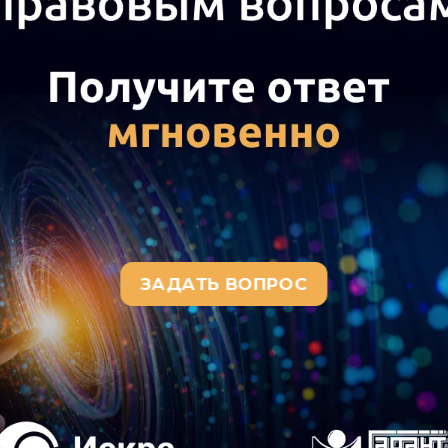
нспекция может приостановить операции по счетам в с
ения налоговой декларации или квитанции о приеме эл
ействия:
ранение причины:
Блокировка снимается автоматическ
анения нарушения (уплата задолженности, представлени
ки разблокировки:
Налоговый орган обязан принять р
нее одного рабочего дня, следующего за днем предст
анности (например, декларации или платежного поруче
бенности:
Налоговая не вправе блокировать счета, не 
а эскроу, номинальные счета), а также личные счета гр
ельностью (если это подтверждено).
овка по исполнительным докумен
аблокирован на основании исполнительного листа, пере
язан исполнить требование о взыскании денежных средс
вление должником документов, подтверждающих доброво