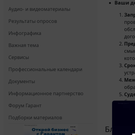
Ваши д
Аудио- и видеоматериалы
Зап
Результаты опросов
пров
обсл
Инфографика
дог
Пре
Важная тема
смыс
Сервисы
кото
Сро
Профессиональные календари
устр
Меж
Документы
обра
Информационное партнерство
Суд
Суде
Форум Гарант
подо
упущ
Подборки материалов
Блокир