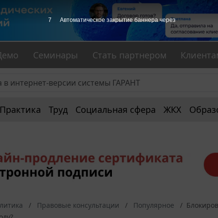
7
Автоматическое закрытие баннера через
Демо
Семинары
Стать партнером
Клиента
Практика
Труд
Социальная сфера
ЖКХ
Образ
алитика
Правовые консультации
Популярное
Блокиров
оду?