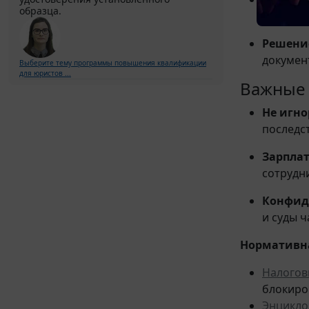
образца.
основан
Решени
докумен
Выберите тему программы повышения квалификации
для юристов ...
Важные 
Не игно
последс
Зарплат
сотрудн
Конфид
и суды 
Нормативна
Налогов
блокиро
Энцикло