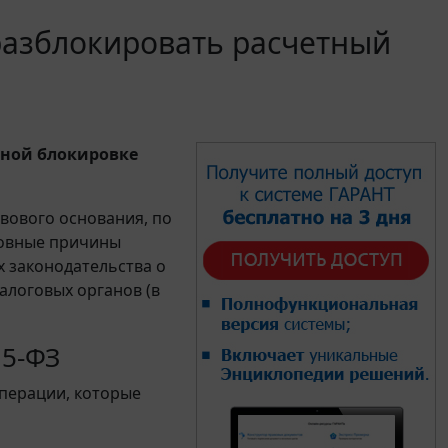
 разблокировать расчетный
олной блокировке
авового основания, по
новные причины
х законодательства о
алоговых органов (в
5-ФЗ
перации, которые