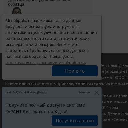
образца.
Мы обрабатываем локальные данные
Выберите тему программы повышения квалификации
браузера и используем инструменты
для юристов ...
аналитики в целях улучшения и обеспечения
работоспособности сайта, статистических
исследований и обзоров. Вы можете
запретить обработку указанных данных в
настройках браузера. Пожалуйста,
ознакомьтесь с условиями их обработки
.
© ООО "НПП "ГАРАНТ-СЕРВИС", 2026. Система ГАРАНТ выпускае
Принять
участниками Российской ассоциации правовой информации Г
Все права на материалы сайта ГАРАНТ.РУ принадлежат ООО "
Полное или частичное воспроизведение материалов возможн
Правила использования портала.
Erid: 4CQwVszH9pWwojUA9Q3
Реклама
Портал ГАРАНТ.РУ зарегистрирован в качестве сетевого изда
надзору в сфере связи,информационных технологий и массо
Получите полный доступ к системе
(Роскомнадзором), Эл № ФС77-58365 от 18 июня 2014 года.
ГАРАНТ бесплатно на 3 дня!
ООО "НПП "ГАРАНТ-СЕРВИС", 119234, г. Москва, тер. Ленинские 
Разработчик ЭПС Система ГАРАНТ – ООО "НПП "
Гарант-Сервис
Получить доступ