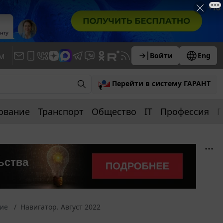
м
Войти
Eng
Перейти в систему ГАРАНТ
ование
Транспорт
Общество
IT
Профессия
П
ние
Навигатор. Август 2022