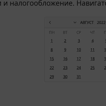
 и налогообложение. Навигато
АВГУСТ
2022
ПН
ВТ
СР
ЧТ
1
2
3
4
8
9
10
11
15
16
17
18
22
23
24
25
29
30
31