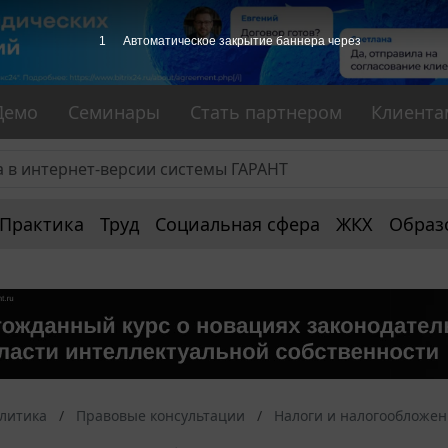
1
Автоматическое закрытие баннера через
Демо
Семинары
Стать партнером
Клиента
Практика
Труд
Социальная сфера
ЖКХ
Образ
алитика
Правовые консультации
Налоги и налогообложе