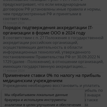
предусматривает, что если международным
договором РФ установлены иные правила и нормы,
чем предусмотренные РФ и принятыми в
соответствии...
12 января 2024
Порядок подтверждения аккредитации IT-
организации в форме ООО в 2024 году
В соответствии с п. 27 Положения о государственной
аккредитации российских организаций,
осуществляющих деятельность в области
информационных технологий, утвержденного
постановлением Правительства РФ от 30.09.2022 N
1729 (далее - Положение), в отношении организаций,
имеющих государственную аккредитацию,...
11 января 2024
Применение ставки 0% по налогу на прибыль
медицинским учреждением
Учреждению необходимо восстановить и уплатить
сумму авансовых платежей по налогу на прибыль по
Мы обрабатываем локальные данные
ставке 20% с начала налогового периода с 1 января
2023 года, соответствующую сумму пеней, а также
браузера и используем инструменты
подать уточненные декларации по налогу на
аналитики в целях улучшения и обеспечения