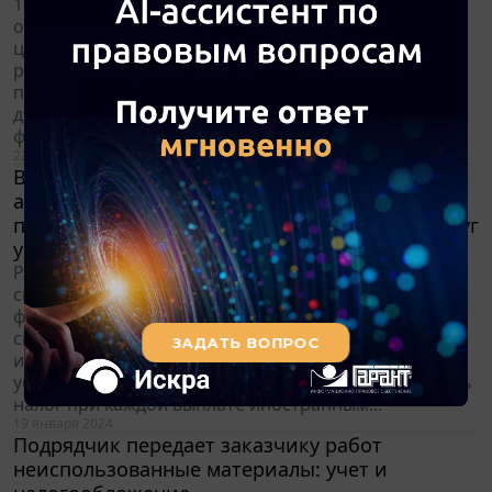
1. Для целей налогообложения прибыли при
оказании услуг с длительным производственным
циклом цена договора на их реализацию должна
распределяться Организацией между отчетными
периодами, в течение которых выполняется
договор, равномерно или пропорционально доле
фактических расходов отчетного периода...
22 января 2024
Выполнение с 01.01.2024 функций налогового
агента по налогу на прибыль при
приобретении российской организацией услуг
у взаимозависимых иностранных компаний
Российская организация в рассматриваемой
ситуации с 01.01.2024 должна будет выполнять
функции налогового агента по налогу на прибыль в
связи с приобретением у взаимозависимых
иностранных компаний телекоммуникационных
услуг. Так, она должна будет исчислять и удерживать
налог при каждой выплате иностранным...
19 января 2024
Подрядчик передает заказчику работ
неиспользованные материалы: учет и