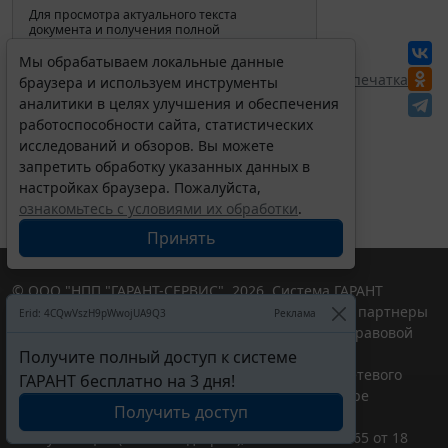
Для просмотра актуального текста
документа и получения полной
информации о вступлении в силу,
изменениях и порядке применения
Мы обрабатываем локальные данные
документа, воспользуйтесь поиском в
Перепечатка
браузера и используем инструменты
Интернет-версии системы ГАРАНТ:
аналитики в целях улучшения и обеспечения
работоспособности сайта, статистических
исследований и обзоров. Вы можете
запретить обработку указанных данных в
настройках браузера. Пожалуйста,
ознакомьтесь с условиями их обработки
.
Принять
© ООО "НПП "ГАРАНТ-СЕРВИС", 2026. Система ГАРАНТ
выпускается с 1990 года. Компания "Гарант" и ее партнеры
Erid: 4CQwVszH9pWwojUA9Q3
Реклама
являются участниками Российской ассоциации правовой
информации ГАРАНТ.
Получите полный доступ к системе
Портал ГАРАНТ.РУ зарегистрирован в качестве сетевого
ГАРАНТ бесплатно на 3 дня!
издания Федеральной службой по надзору в сфере
Получить доступ
связи,информационных технологий и массовых
коммуникаций (Роскомнадзором), Эл № ФС77-58365 от 18