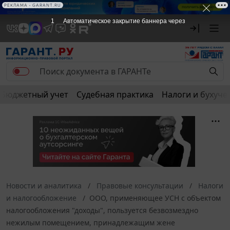
РЕКЛАМА
РЕКЛАМА • GARANT.RU
1
Автоматическое закрытие баннера через
Бюджетный учет
Судебная практика
Налоги и бухуче
Новости и аналитика
Правовые консультации
Налоги
и налогообложение
ООО, применяющее УСН с объектом
налогообложения "доходы", пользуется безвозмездно
нежилым помещением, принадлежащим жене