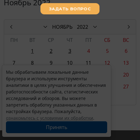
Ноябрь 2022
НОЯБРЬ
2022
ПН
ВТ
СР
ЧТ
ПТ
СБ
ВС
1
2
3
4
5
6
7
8
9
10
11
12
13
Мы обрабатываем локальные данные
14
15
16
17
18
19
20
браузера и используем инструменты
аналитики в целях улучшения и обеспечения
21
22
23
24
25
26
27
работоспособности сайта, статистических
28
29
30
исследований и обзоров. Вы можете
запретить обработку указанных данных в
настройках браузера. Пожалуйста,
ознакомьтесь с условиями их обработки
.
Принять