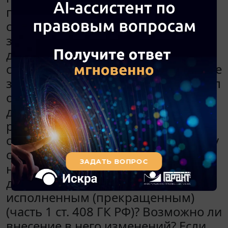
производится с использованием
собственных средств покупателя и
заемных средств, что отражено в
договоре. Согласно договору часть
стоимости недвижимости в размере
заемных средств продавец получил
от покупателя до подписания
договора, а другую часть - после
регистрации перехода права
собственности. Если расчеты между
сторонами произведены
надлежащим образом, является ли
договор купли-продажи
исполненным (прекращенным)
(часть 1 ст. 408 ГК РФ)? Возможно ли
внесение в него изменений? Если