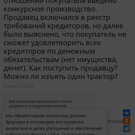
отношении покупателя введено
конкурсное производство.
Продавец включился в реестр
требований кредиторов, но далее
было выяснено, что покупатель не
сможет удовлетворить всех
кредиторов по денежным
обязательствам (нет имущества,
денег). Как поступить продавцу?
Можно ли изъять один трактор?
8 августа 2016
Для просмотра актуального текста
документа и получения полной
информации о вступлении в силу,
изменениях и порядке применения
Мы обрабатываем локальные данные
документа, воспользуйтесь поиском в
Перепечатка
браузера и используем инструменты
Интернет-версии системы ГАРАНТ:
аналитики в целях улучшения и обеспечения
работоспособности сайта, статистических