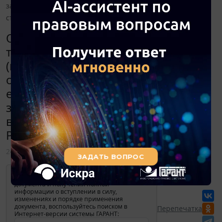
законных процентов в связи с введением в действие
ст. 317.1 ГК РФ с 01.07.2015?
Организация оказывает услуги
теплоснабжения абонентам
(гражданам, коммерческим
организациям). Нужно ли
ежемесячно начислять сумму
законных процентов в связи с
введением в действие ст. 317.1 ГК
РФ с 01.07.2015?
24 февраля 2016
Для просмотра актуального текста
документа и получения полной
информации о вступлении в силу,
изменениях и порядке применения
документа, воспользуйтесь поиском в
Перепечатка
Интернет-версии системы ГАРАНТ: