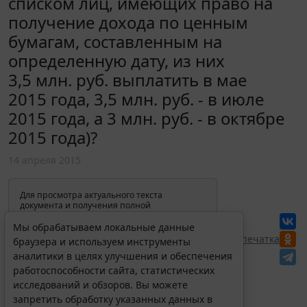
списком лиц, имеющих право на
получение дохода по ценным
бумагам, составленным на
определенную дату, из них
3,5 млн. руб. выплатить в мае
2015 года, 3,5 млн. руб. - в июле
2015 года, а 3 млн. руб. - в октябре
2015 года)?
14 апреля 2015
Для просмотра актуального текста
документа и получения полной
информации о вступлении в силу,
изменениях и порядке применения
Мы обрабатываем локальные данные
документа, воспользуйтесь поиском в
Перепечатка
браузера и используем инструменты
Интернет-версии системы ГАРАНТ:
аналитики в целях улучшения и обеспечения
работоспособности сайта, статистических
исследований и обзоров. Вы можете
запретить обработку указанных данных в