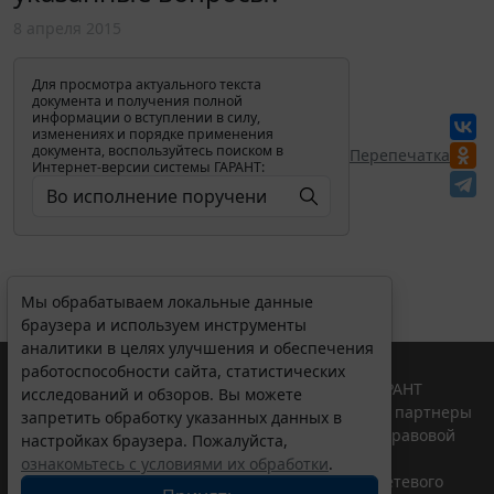
8 апреля 2015
Для просмотра актуального текста
документа и получения полной
информации о вступлении в силу,
изменениях и порядке применения
документа, воспользуйтесь поиском в
Перепечатка
Интернет-версии системы ГАРАНТ:
Мы обрабатываем локальные данные
браузера и используем инструменты
аналитики в целях улучшения и обеспечения
работоспособности сайта, статистических
© ООО "НПП "ГАРАНТ-СЕРВИС", 2026. Система ГАРАНТ
исследований и обзоров. Вы можете
выпускается с 1990 года. Компания "Гарант" и ее партнеры
запретить обработку указанных данных в
являются участниками Российской ассоциации правовой
настройках браузера. Пожалуйста,
информации ГАРАНТ.
ознакомьтесь с условиями их обработки
.
Портал ГАРАНТ.РУ зарегистрирован в качестве сетевого