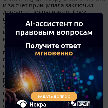
и за счет принципала заключил
договор с подрядчиком. Срок
выполнения работ по договору -
20.01.2015. Агент, представляя
интересы принципала, курирует
исполнение указанного договора, в
том числе платежи, приемку работ,
претензионную работу. При
приемке работ 20.01.2015 агент
обнаружил существенные
недостатки и направил результаты
работ подрядчику на доработку.
Однако 25.01.2015 принципал в
предусмотренном договором
порядке направил агенту
уведомление о прекращении