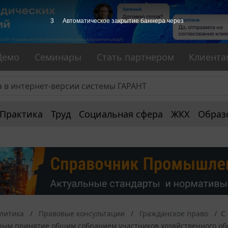
2
Автоматическое закрытие баннера через
Демо
Семинары
Стать партнером
Клиента
Практика
Труд
Социальная сфера
ЖКХ
Образ
алитика
Правовые консультации
Гражданское право
С
орым принятие общим собранием участников хозяйственного об