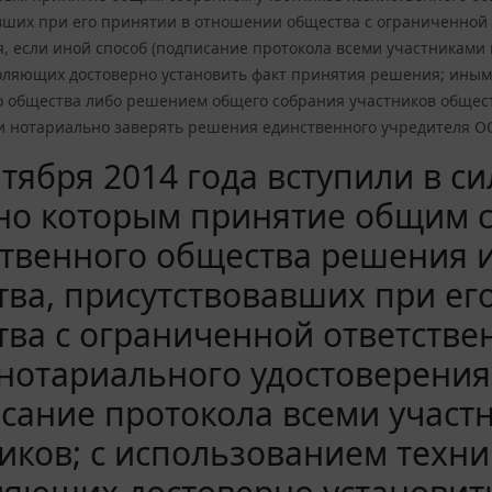
вших при его принятии в отношении общества с ограниченной
, если иной способ (подписание протокола всеми участниками 
воляющих достоверно установить факт принятия решения; иным
го общества либо решением общего собрания участников общес
и нотариально заверять решения единственного учредителя О
нтября 2014 года вступили в с
сно которым принятие общим 
твенного общества решения и
ва, присутствовавших при ег
ва с ограниченной ответстве
нотариального удостоверения,
сание протокола всеми участ
иков; с использованием техни