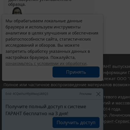
образца.
Мы обрабатываем локальные данные
Выберите тему программы повышения квалификации
браузера и используем инструменты
для юристов ...
аналитики в целях улучшения и обеспечения
работоспособности сайта, статистических
исследований и обзоров. Вы можете
запретить обработку указанных данных в
настройках браузера. Пожалуйста,
ознакомьтесь с условиями их обработки
.
© ООО "НПП "ГАРАНТ-СЕРВИС", 2026. Система ГАРАНТ выпускае
Принять
участниками Российской ассоциации правовой информации Г
Все права на материалы сайта ГАРАНТ.РУ принадлежат ООО "
Полное или частичное воспроизведение материалов возможн
Правила использования портала.
Erid: 4CQwVszH9pWwojUA9Q3
Реклама
Портал ГАРАНТ.РУ зарегистрирован в качестве сетевого изда
надзору в сфере связи,информационных технологий и массо
Получите полный доступ к системе
(Роскомнадзором), Эл № ФС77-58365 от 18 июня 2014 года.
ГАРАНТ бесплатно на 3 дня!
ООО "НПП "ГАРАНТ-СЕРВИС", 119234, г. Москва, тер. Ленинские 
Разработчик ЭПС Система ГАРАНТ – ООО "НПП "
Гарант-Сервис
Получить доступ