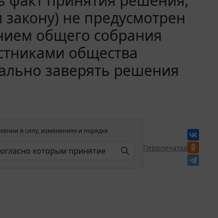
ь факт принятия решения;
закону) не предусмотрен
ением общего собрания
астниками общества
иально заверять решения
лении в силу, изменениях и порядке
Перепечатка