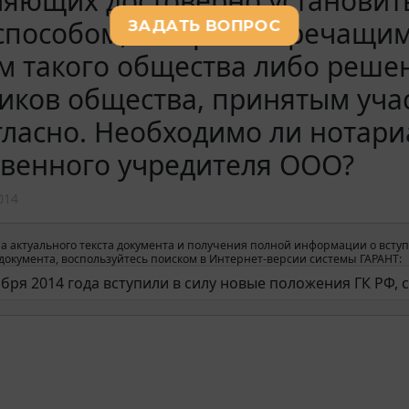
ляющих достоверно установит
пособом, не противоречащим 
м такого общества либо реш
иков общества, принятым уч
ласно. Необходимо ли нотар
твенного учредителя ООО?
014
а актуального текста документа и получения полной информации о вступ
окумента, воспользуйтесь поиском в Интернет-версии системы ГАРАНТ: