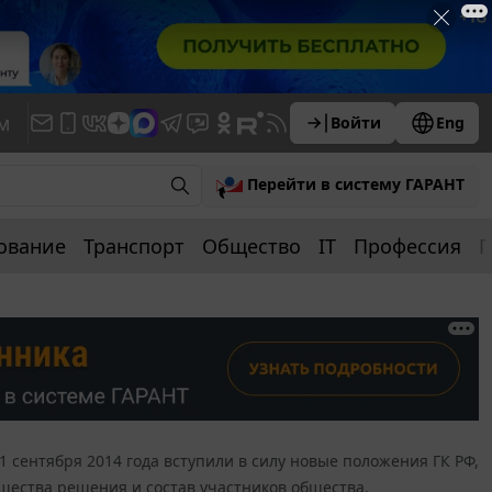
м
Войти
Eng
Перейти в систему ГАРАНТ
ование
Транспорт
Общество
IT
Профессия
П
 1 сентября 2014 года вступили в силу новые положения ГК РФ,
щества решения и состав участников общества,