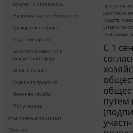
Бухучет и отчетность
присутствова
удостоверения
Налоги и налогообложение
средств, поз
Гражданское право
уставом тако
Необходимо л
Трудовое право
С 1 се
Бухгалтерский учет в
согла
бюджетной сфере
хозяйс
Малый бизнес
общест
Судебная практика
общест
Военная служба
путем 
Популярное
(подпи
Аналитические статьи
участн
Мнения