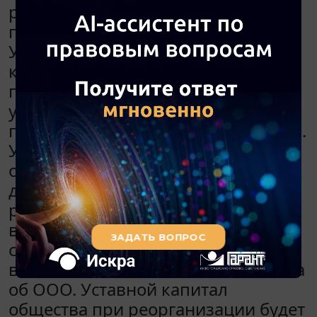
реорганизации в форме
присоединения к другому ООО.
Уставной капитал общества, к
которому осуществляется
присоединение, равен 48 000 руб.,
уставный капитал
присоединяемого ООО - 10 000 руб.
У общества, к которому
осуществляется присоединение,
доля в уставном капитале в
размере 35% (16 800 руб.) в связи с
выходом участников принадлежит
самому обществу и будет погашена
в соответствии с п. 3.1. ст. 53 Закона
об ООО. Уставной капитал
общества при реорганизации будет