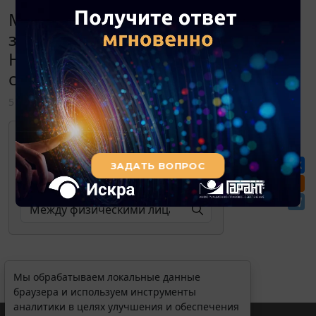
Между физическими лицами
заключен договор дарения акций.
Нужно ли уведомлять налоговую
службу об этом?
5 марта 2012
Для просмотра актуального текста
документа и получения полной
информации о вступлении в силу,
изменениях и порядке применения
документа, воспользуйтесь поиском в
Перепечатка
Интернет-версии системы ГАРАНТ:
Мы обрабатываем локальные данные
браузера и используем инструменты
аналитики в целях улучшения и обеспечения