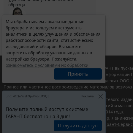
образца.
Мы обрабатываем локальные данные
браузера и используем инструменты
Выберите тему программы повышения квалификации
для юристов ...
аналитики в целях улучшения и обеспечения
работоспособности сайта, статистических
исследований и обзоров. Вы можете
запретить обработку указанных данных в
настройках браузера. Пожалуйста,
ознакомьтесь с условиями их обработки
.
© ООО "НПП "ГАРАНТ-СЕРВИС", 2026. Система ГАРАНТ выпускае
Принять
участниками Российской ассоциации правовой информации Г
Все права на материалы сайта ГАРАНТ.РУ принадлежат ООО "
Полное или частичное воспроизведение материалов возможн
Правила использования портала.
Erid: 4CQwVszH9pWwojUA9Q3
Реклама
Портал ГАРАНТ.РУ зарегистрирован в качестве сетевого изда
надзору в сфере связи,информационных технологий и массо
Получите полный доступ к системе
(Роскомнадзором), Эл № ФС77-58365 от 18 июня 2014 года.
ГАРАНТ бесплатно на 3 дня!
ООО "НПП "ГАРАНТ-СЕРВИС", 119234, г. Москва, тер. Ленинские 
Разработчик ЭПС Система ГАРАНТ – ООО "НПП "
Гарант-Сервис
Получить доступ