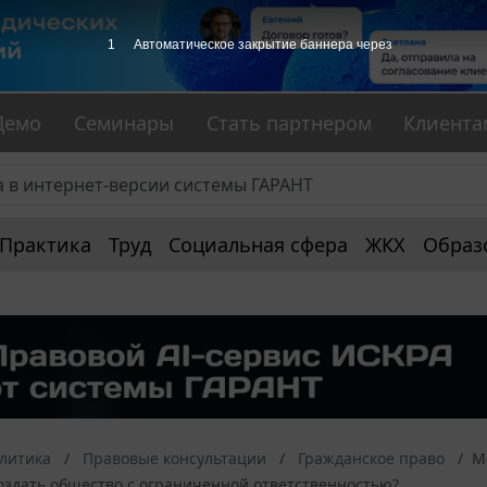
1
Автоматическое закрытие баннера через
Демо
Семинары
Стать партнером
Клиента
Практика
Труд
Социальная сфера
ЖКХ
Образ
алитика
Правовые консультации
Гражданское право
М
оздать общество с ограниченной ответственностью?