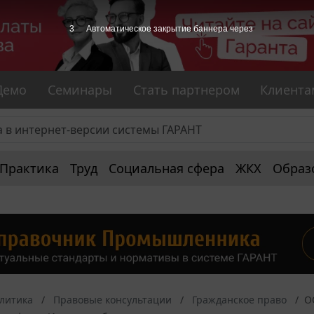
3
Автоматическое закрытие баннера через
Демо
Семинары
Стать партнером
Клиента
Практика
Труд
Социальная сфера
ЖКХ
Образ
алитика
Правовые консультации
Гражданское право
О