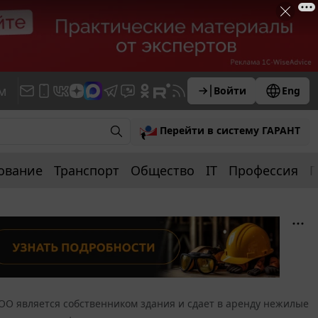
м
Войти
Eng
Перейти в систему ГАРАНТ
ование
Транспорт
Общество
IT
Профессия
П
ОО является собственником здания и сдает в аренду нежилые