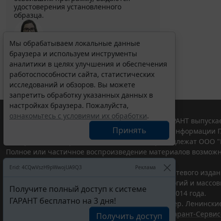
удостоверения установленного
образца.
Мы обрабатываем локальные данные
Выберите тему программы повышения квалификации
браузера и используем инструменты
для юристов ...
аналитики в целях улучшения и обеспечения
работоспособности сайта, статистических
исследований и обзоров. Вы можете
запретить обработку указанных данных в
настройках браузера. Пожалуйста,
ознакомьтесь с условиями их обработки
.
© ООО "НПП "ГАРАНТ-СЕРВИС", 2026. Система ГАРАНТ выпускае
Принять
участниками Российской ассоциации правовой информации Г
Все права на материалы сайта ГАРАНТ.РУ принадлежат ООО "
Полное или частичное воспроизведение материалов возможн
Правила использования портала.
Erid: 4CQwVszH9pWwojUA9Q3
Реклама
Портал ГАРАНТ.РУ зарегистрирован в качестве сетевого изда
надзору в сфере связи,информационных технологий и массо
Получите полный доступ к системе
(Роскомнадзором), Эл № ФС77-58365 от 18 июня 2014 года.
ГАРАНТ бесплатно на 3 дня!
ООО "НПП "ГАРАНТ-СЕРВИС", 119234, г. Москва, тер. Ленинские 
Разработчик ЭПС Система ГАРАНТ – ООО "НПП "
Гарант-Сервис
Получить доступ