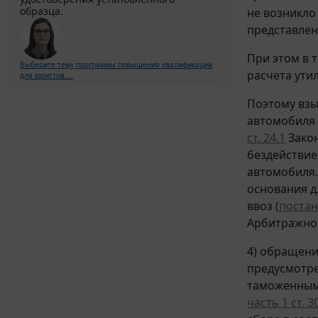
образца.
не возникло
представлен
При этом в 
Выберите тему программы повышения квалификации
расчета ути
для юристов ...
Поэтому взы
автомобиля 
ст. 24.1
Закон
бездействие
автомобиля.
основания д
ввоз (
поста
Арбитражного
4) обращени
предусмотре
таможенным 
часть 1 ст. 3