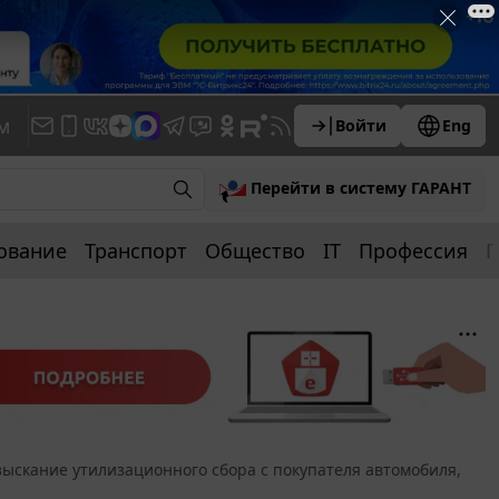
м
Войти
Eng
Перейти в систему ГАРАНТ
ование
Транспорт
Общество
IT
Профессия
П
зыскание утилизационного сбора с покупателя автомобиля,