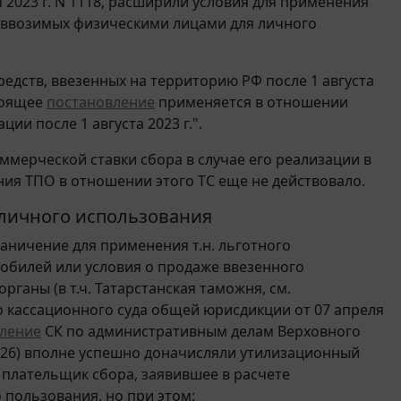
 2023 г. N 1118, расширили условия для применения
, ввозимых физическими лицами для личного
едств, ввезенных на территорию РФ после 1 августа
тоящее
постановление
применяется в отношении
и после 1 августа 2023 г.".
оммерческой ставки сбора в случае его реализации в
ния ТПО в отношении этого ТС еще не действовало.
 личного использования
раничение для применения т.н. льготного
обилей или условия о продаже ввезенного
рганы (в т.ч. Татарстанская таможня, см.
 кассационного суда общей юрисдикции от 07 апреля
ление
СК по административным делам Верховного
/2026) вполне успешно доначисляли утилизационный
 плательщик сбора, заявившее в расчете
 пользования, но при этом: