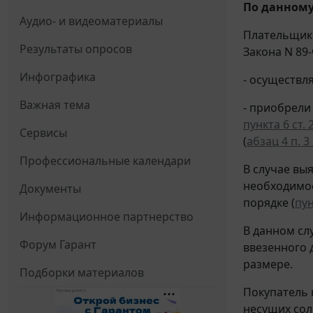
По данному
Аудио- и видеоматериалы
Плательщики
Результаты опросов
Закона N 89-
Инфографика
- осуществля
Важная тема
- приобрели
пункта 6 ст. 
Сервисы
(
абзац 4 п. 3 
Профессиональные календари
В случае вы
необходимос
Документы
порядке (
пун
Информационное партнерство
В данном сл
Форум Гарант
ввезенного 
размере.
Подборки материалов
Покупатель 
несущих сол