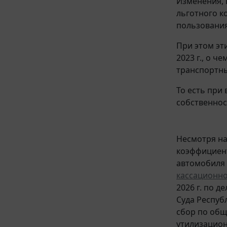
Изменения,
льготного к
пользовани
При этом эт
2023 г., о ч
транспортны
То есть при 
собственнос
Несмотря на
коэффициент
автомобиля н
кассационн
2026 г. по д
Суда Респуб
сбор по общ
утилизацион