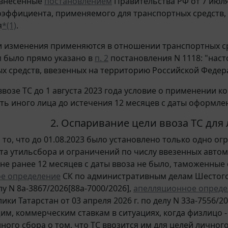
 внесенные
постановлением
Правительства РФ от 7 июля
оэффициента, применяемого для транспортных средств
я
*(1)
.
и изменения применяются в отношении транспортных ср
ем было прямо указано в
п. 2
постановления N 1118: "нас
х средств, ввезенных на территорию Российской Федераци
ввозе ТС до 1 августа 2023 года условие о применении к
ть иного лица до истечения 12 месяцев с даты оформле
2. Оспаривание цели ввоза ТС для
 то, что до 01.08.2023 было установлено только одно ог
а утильсбора и ограничений по числу ввезенных автом
е ранее 12 месяцев с даты ввоза не было, таможенные о
ое определение
СК по административным делам Шестого
елу N 8а-3867/2026[88а-7000/2026],
апелляционное опреде
лики Татарстан от 03 апреля 2026 г. по делу N 33а-7556
им, коммерческим ставкам в ситуациях, когда физлицо -
ного сбора о том, что ТС ввозится им для целей личного