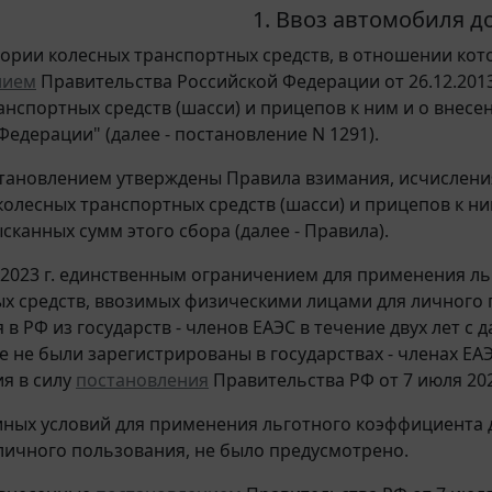
1. Ввоз автомобиля до
гории колесных транспортных средств, в отношении ко
нием
Правительства Российской Федерации от 26.12.201
анспортных средств (шасси) и прицепов к ним и о внес
Федерации" (далее - постановление N 1291).
тановлением утверждены Правила взимания, исчисления
олесных транспортных средств (шасси) и прицепов к ни
сканных сумм этого сбора (далее - Правила).
а 2023 г. единственным ограничением для применения л
х средств, ввозимых физическими лицами для личного 
 в РФ из государств - членов ЕАЭС в течение двух лет с
е не были зарегистрированы в государствах - членах ЕАЭ
ия в силу
постановления
Правительства РФ от 7 июля 2023
иных условий для применения льготного коэффициента 
личного пользования, не было предусмотрено.