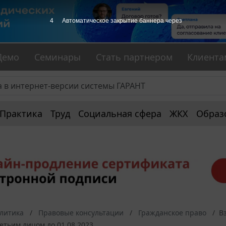
3
Автоматическое закрытие баннера через
Демо
Семинары
Стать партнером
Клиента
Практика
Труд
Социальная сфера
ЖКХ
Образ
алитика
Правовые консультации
Гражданское право
В
етьим лицом до 01.08.2023