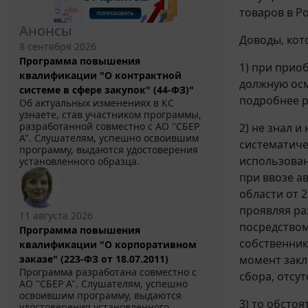
товаров в Р
Анонсы
Доводы, кот
8 сентября 2026
Программа повышения
1) при прио
квалификации "О контрактной
должную осм
системе в сфере закупок" (44-ФЗ)"
подробнее ра
Об актуальных изменениях в КС
узнаете, став участником программы,
разработанной совместно с АО ''СБЕР
2) не знал 
А". Слушателям, успешно освоившим
систематиче
программу, выдаются удостоверения
использован
установленного образца.
при ввозе а
области от 
проявляя ра
11 августа 2026
посредством
Программа повышения
собственник
квалификации "О корпоративном
момент закл
заказе" (223-ФЗ от 18.07.2011)
Программа разработана совместно с
сбора, отсу
АО ''СБЕР А". Слушателям, успешно
освоившим программу, выдаются
3) то обсто
удостоверения установленного