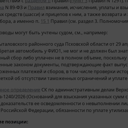
тветствии с
разделом II
Правил (
пункт 3
Правил N 1291). 
на
N 89-ФЗ и
Правил
взимания, исчисления, уплаты и вз
х средств (шасси) и прицепов к ним, а также возврата
сбора, а именно п.
15 1
Правил (см. раздел 3. Полномочи
оводы могут быть учтены судом, см., например:
таловского районного суда Псковской области от 29 апре
ретая автомобиль у ФИО1, не мог и не должен был знать
ный сбор либо уплачен не в полном объеме, поскольку
нные законом документы, подтверждающие факт выпуск
оженных платежей и сборов, в том числе проверки ист
меткой об отсутствии таможенных ограничений и уплате
нное определение
СК по административным делам Верхов
а-1240/2026 (Оснований для взыскания указанных сумм с 
 доказательств ее осведомленности о невыполнении ли
Российской Федерации, обязанности по уплате утилиза
е позиции: