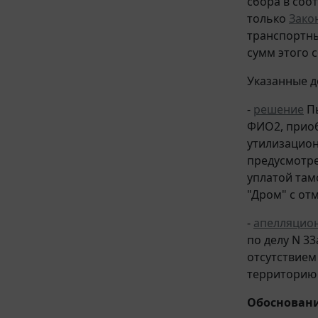
сбора в соо
только
Зако
транспортны
сумм этого 
Указанные д
-
решение
Пы
ФИО2, приоб
утилизацион
предусмотре
уплатой там
"Дром" с от
-
апелляцио
по делу N 33
отсутствием
территорию 
Обосновани