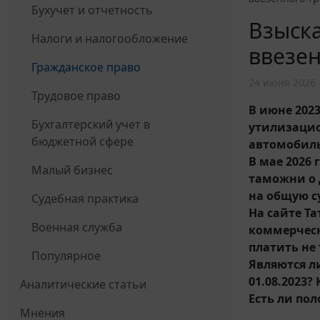
Бухучет и отчетность
Взыска
Налоги и налогообложение
ввезен
Гражданское право
24 июня 2026
Трудовое право
В июне 202
Бухгалтерский учет в
утилизацио
бюджетной сфере
автомобиль
В мае 2026
Малый бизнес
таможни о 
на общую су
Судебная практика
На сайте Т
Военная служба
коммерческ
платить не 
Популярное
Являются л
01.08.2023
Аналитические статьи
Есть ли по
Мнения