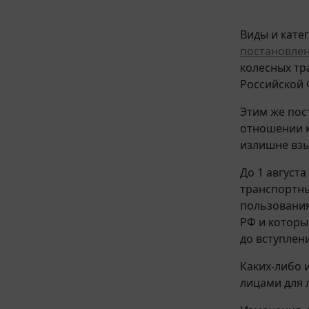
Виды и кате
постановле
колесных тр
Российской 
Этим же пос
отношении к
излишне взы
До 1 август
транспортны
пользования
РФ и которы
до вступлен
Каких-либо 
лицами для 