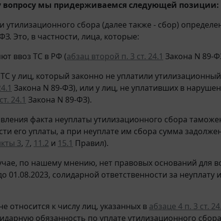
 вопросу мы придерживаемся следующей позиции:
 утилизационного сбора (далее также - сбор) определе
ФЗ. Это, в частности, лица, которые:
ют ввоз ТС в РФ (
абзац второй п. 3 ст. 24.1
Закона N 89-ФЗ
 ТС у лиц, который законно не уплатили утилизационный
24.1
Закона N 89-ФЗ), или у лиц, не уплативших в наруш
ст. 24.1
Закона N 89-ФЗ).
явления факта неуплаты утилизационного сбора тамож
ти его уплаты, а при неуплате им сбора сумма задолже
кты 3
,
7
,
11.2
и
15.1
Правил).
учае, по нашему мнению, нет правовых оснований для в
до 01.08.2023, солидарной ответственности за неуплат
не относится к числу лиц, указанных в
абзаце 4 п. 3 ст. 24
идарную обязанность по уплате утилизационного сбора