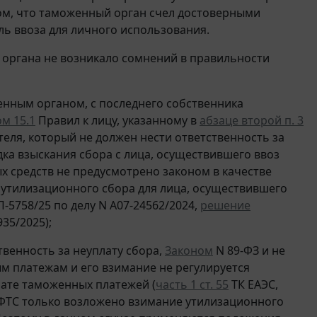
том, что таможенный орган счел достоверными
ль ввоза для личного использования.
о органа не возникало сомнений в правильности
нным органом, с последнего собственника
м 15.1
Правил к лицу, указанному в
абзаце второй п. 3
еля, который не должен нести ответственность за
ка взыскания сбора с лица, осуществившего ввоз
 средств не предусмотрено законом в качестве
утилизационного сбора для лица, осуществившего
П-5758/25 по делу N А07-24562/2024,
решение
935/2025);
твенность за неуплату сбора,
Законом
N 89-ФЗ и не
ым платежам и его взимание не регулируется
ате таможенных платежей (
часть 1 ст. 55
ТК ЕАЭС,
 ФТС только возложено взимание утилизационного