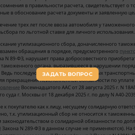
 сомнения в правильности расчета, свидетельствует о 
ные в обоснование расчета документы и заявленную це
течение трех лет после ввоза автомобиля у таможенног
льсбора по льготной ставке для личного использования.
скание утилизационного сбора, доначисленного таможе
взамен обращения в порядке, предусмотренного
пункто
а N 89-ФЗ, нарушает права добросовестного приобретат
 таможенного органа, выразившееся в нарушении поряд
 Ведь последующее отчуждение ввезенных транспортных
ля прекращения неисполненной обязанности по уплате 
новление
Восемнадцатого ААС от 28 августа 2025 г. N 18А
 суда г. Москвы от 18 декабря 2025 г. по делу N А40-203
е к покупателю как к лицу, несущему солидарную ответс
но, т.к. утилизационный сбор не относится к таможенн
законодательством о солидарной обязанности по допл
0
Закона N 289-ФЗ в данном случае не применяются). На