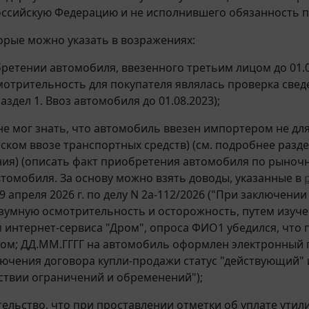
оссийскую Федерацию и не исполнившего обязанность по
орые можно указать в возражениях:
бретении автомобиля, ввезенного третьим лицом до 01
отрительность для покупателя являлась проверка сведе
здел 1. Ввоз автомобиля до 01.08.2023);
и не мог знать, что автомобиль ввезен импортером не дл
ском ввозе транспортных средств) (см. подробнее разде
ия) (описать факт приобретения автомобиля по рыночн
втомобиля. За основу можно взять доводы, указанные в
29 апреля 2026 г. по делу N 2а-112/2026 ("При заключен
зумную осмотрительность и осторожность, путем изуче
 интернет-сервиса "Дром", опроса ФИО1 убедился, что
ом; ДД.ММ.ГГГГ на автомобиль оформлен электронный 
ючения договора купли-продажи статус "действующий" 
тствии ограничений и обременений");
ятельство, что при проставлении отметки об уплате ути