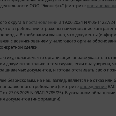
деятельности ООО "Эконефть" (смотрите
постановлени
ого округа в
постановлении
и 19.06.2024 N Ф05-11227/24
, что в требовании отражены наименование контрагента
периоды. В требовании указано, что документы (инфор
связи с возникновением у налогового органа обоснова
онкретной сделки.
актику, полагаем, что организация вправе указать в отв
ии документов только в том случае, если она уверена, ч
рашиваемых документов, и готова отстаивать свою пози
лее безрисковым, на наш взгляд, является не отказ или 
направленного требования (смотрите
определение
ВАС 
С от 27.05.2025 N 09АП-3785/25). В указанном обращени
ия документов (информации).