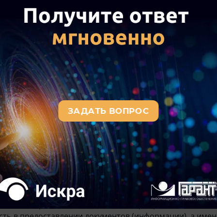
информация) как предмет истребования должны относить
ьщика, не к ее части или периоду, не к налоговому пери
 658-О).
актика позволяет сделать вывод о том, что налоговый 
) вне рамок проведения налоговой проверки обязан у
сделку.
аточности сведений и возможности идентифицировать 
и налоговыми органами и судом в каждом конкретном 
 При этом практика есть как в сторону налогового орга
педии судебной практики. Истребование документов (
тельщике страховых взносов и налоговом агенте или ин
уд встал на сторону налогового органа при следующих 
ет идентифицировать контрагента общества по взаимо
 конкретно документы и информацию, за какой период 
бовании отражено наименование мероприятия налогово
ть в предоставлении документов (информации), а имен