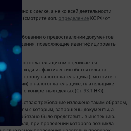
ся именно к сделке, а не ко всей деятельности
оду и т.п. (смотрите доп.
определение
КС РФ от
орган в требовании о предоставлении документов
казать сведения, позволяющие идентифицировать
сделку налогоплательщиком оценивается
случае исходя из фактических обстоятельств
на, так и в сторону налогоплательщика (смотрите
п.
информации) о налогоплательщике, плательщике
формации о конкретных сделках (
Ст. 93.1
НК)).
обстоятельствах: требование изложено таким образом,
отношениям с которым, запрошены документы, а
общество обязано было представить в инспекцию.
го контроля, при проведении которого возникла
но "вне рамок проведения налоговых проверок,