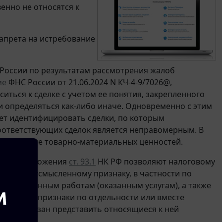
енно не относятся к
запрета на истребование
оссии по результатам рассмотрения жалоб
ме
ФНС России от 21.06.2024 N КЧ-4-9/7026@,
иться к сделке с учетом ее понятия, закрепленного
и определяться как-либо иначе. Одновременно с этим
жет идентифицировать сделки, по которым
соответствующих сделок является неправомерным. В
 получение товарно-материальных ценностей.
ил, что положения
ст. 93.1
НК РФ позволяют налоговому
у и недвусмысленному признаку, в частности по
 выполненным работам (оказанным услугам), а также
 если эти признаки по отдельности или вместе
льщик обязан представить относящиеся к ней