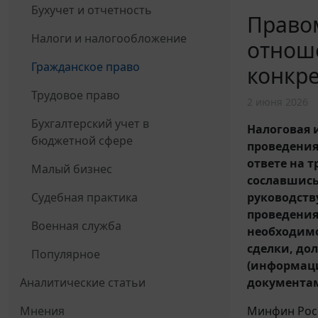
Бухучет и отчетность
Право
Налоги и налогообложение
отноше
Гражданское право
конкре
Трудовое право
2 июня 2026
Бухгалтерский учет в
Налоговая 
бюджетной сфере
проведения
ответе на 
Малый бизнес
сославшись
руководству
Судебная практика
проведения
Военная служба
необходимо
сделки, до
Популярное
(информаци
документам
Аналитические статьи
Минфин Рос
Мнения