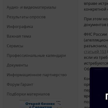
вправе истр
Аудио- и видеоматериалы
конкретной 
Результаты опросов
При этом но
документов 
Инфографика
ФНС России
Важная тема
(апелляцион
разъяснила,
Сервисы
статьей 153
Профессиональные календари
если из тре
истребуются
Документы
Обзоре в ка
Информационное партнерство
Конституцио
органу опре
Форум Гарант
переданному
Подборки материалов
времени пос
позволяют о
документы 