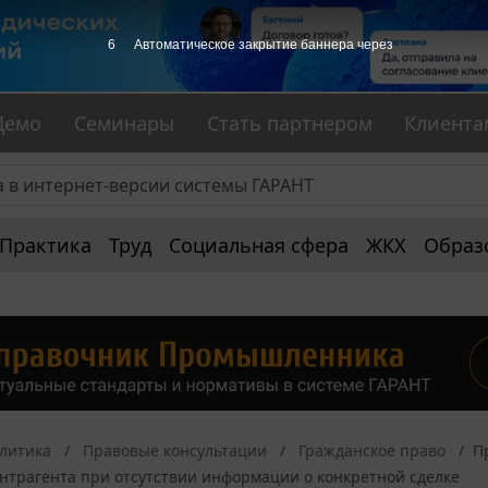
5
Автоматическое закрытие баннера через
Демо
Семинары
Стать партнером
Клиента
Практика
Труд
Социальная сфера
ЖКХ
Образ
алитика
Правовые консультации
Гражданское право
П
нтрагента при отсутствии информации о конкретной сделке