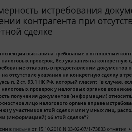
мерность истребования докум
нии контрагента при отсутс
тной сделке
инспекция выставила требование в отношении конт
 налоговых проверок, без указания на конкретную с
требование отказать в предоставлении документов п
 на отсутствие указания на конкретную сделку в тр
ясь п. 2 ст. 93.1 НК РФ, который гласит: "в случае, е
 налоговых проверок у налоговых органов возникае
сть получения документов (информации) относите
лжностное лицо налогового органа вправе истребов
ю) у участников этой сделки или у иных лиц, рас
и (информацией) об этой сделке"?
сии в
письме
от 15.10.2018 N 03-02-07/1/73833 отметил,