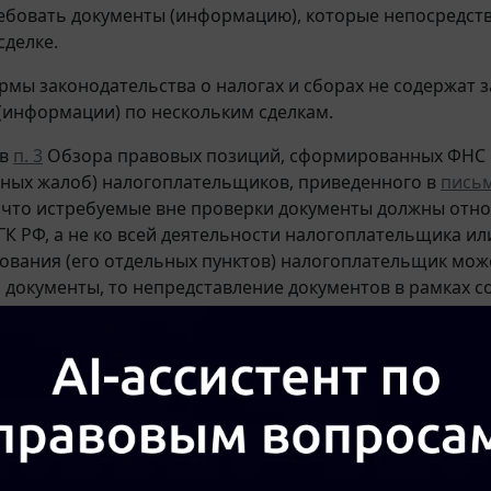
ебовать документы (информацию), которые непосредств
сделке.
рмы законодательства о налогах и сборах не содержат 
(информации) по нескольким сделкам.
 в
п. 3
Обзора правовых позиций, сформированных ФНС Р
ных жалоб) налогоплательщиков, приведенного в
пись
 что истребуемые вне проверки документы должны относ
ГК РФ, а не ко всей деятельности налогоплательщика ил
бования (его отдельных пунктов) налогоплательщик мо
 документы, то непредставление документов в рамках 
честве таких документов поименованы доверенности на
нный суд в
определении
от 07.04.2022 N 821-О разъясн
делить предмет истребования по любому ясному, четком
 (подлежащему передаче) конкретному товару (партии),
тавки и приема-передачи, первичным документам и т.п.,
пределить конкретную сделку, по которой налогоплате
(информацию).