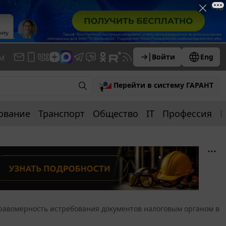
м
Войти
Eng
Перейти в систему ГАРАНТ
ование
Транспорт
Общество
IT
Профессия
П
равомерность истребования документов налоговым органом в