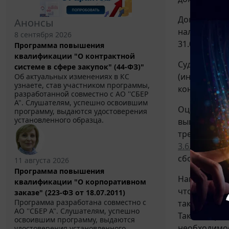
Документы (
Анонсы
налогоплател
8 сентября 2026
31.03.2026 N
Программа повышения
квалификации "О контрактной
Судебная пр
системе в сфере закупок" (44-ФЗ)"
(информации
Об актуальных изменениях в КС
узнаете, став участником программы,
конкретную 
разработанной совместно с АО ''СБЕР
А". Слушателям, успешно освоившим
Оценка дост
программу, выдаются удостоверения
установленного образца.
вышестоящим
требования.
3.6.4
Энцикло
сборов, пла
11 августа 2026
Программа повышения
Например, с
квалификации "О корпоративном
что позволя
заказе" (223-ФЗ от 18.07.2011)
Программа разработана совместно с
также какие
АО ''СБЕР А". Слушателям, успешно
Также в тре
освоившим программу, выдаются
необходимос
удостоверения установленного