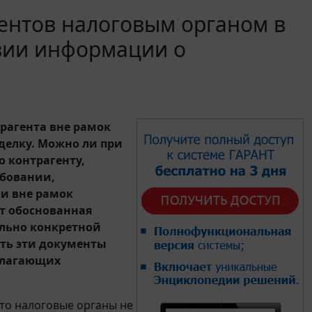
ентов налоговым органом в
твии информации о
рагента вне рамок
делку. Можно ли при
о контрагенту,
ебовании,
сли вне рамок
т обоснованная
льно конкретной
ать эти документы
полагающих
 что налоговые органы не