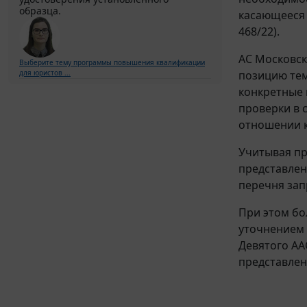
образца.
касающееся 
468/22).
АС Московск
Выберите тему программы повышения квалификации
позицию тем
для юристов ...
конкретные 
проверки в 
отношении к
Учитывая пр
представлен
перечня зап
При этом бо
уточнением 
Девятого АА
представлен