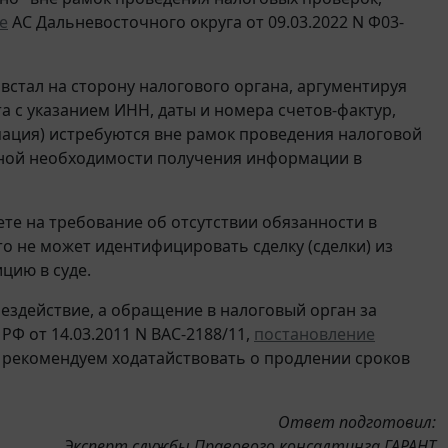
е
АС Дальневосточного округа от 09.03.2022 N Ф03-
 встал на сторону налогового органа, аргументируя
 с указанием ИНН, даты и номера счетов-фактур,
мация) истребуются вне рамок проведения налоговой
нной необходимости получения информации в
ете на требование об отсутствии обязанности в
то не может идентифицировать сделку (сделки) из
цию в суде.
бездействие, а обращение в налоговый орган за
РФ от 14.03.2011 N ВАС-2188/11,
постановление
и рекомендуем ходатайствовать о продлении сроков
Ответ подготовил:
Эксперт службы Правового консалтинга ГАРАНТ