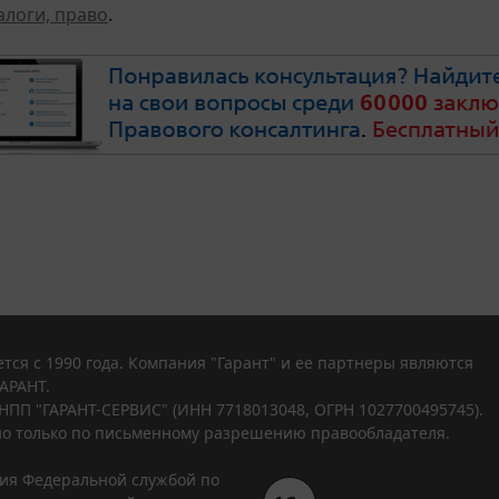
алоги, право
.
тся с 1990 года. Компания "Гарант" и ее партнеры являются
АРАНТ.
НПП "ГАРАНТ-СЕРВИС" (ИНН 7718013048, ОГРН 1027700495745).
о только по письменному разрешению правообладателя.
ния Федеральной службой по