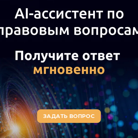
и таким обществом ранее, если такие сделки не привод
и общества или изменению ее вида либо существенном
гласно
п. 9
постановления Пленума Верховного Суда РФ от
ании крупных сделок и сделок, в совершении которых и
овершенной в пределах обычной хозяйственной деятельн
оспариваемой сделки за пределами обычной хозяйствен
редача в аренду) основного производственного актива 
а пределы обычной хозяйственной деятельности.
кации сделки как крупной необходимо одновременное н
. 9
Постановление N 27):
венного (стоимостного),
нного: сделка выходит за пределы обычной хозяйственно
актикой признается, как правило, что в отсутствии одно
например,
постановление
АС Восточно-Сибирского округа 
ях ВС РФ
от 06.09.2024 N 308-ЭС24-3124
,
от 15.08.2024 N 3