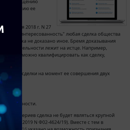
ят к прекращению
у изменению ее
 26 июня 2018 г. N 27
меется заинтересованность" любая сделка общества
ости, пока не доказано иное. Бремя доказывания
ной деятельности лежит на истце. Например,
общества можно квалифицировать как сделку,
аличие у сделки на момент ее совершения двух
й деятельности.
го из критериев сделка не будет являться крупной
от 26.09.2019 N Ф02-4624/19). Вместе с тем в
05-ЭС24-8216
указано на возможность признания