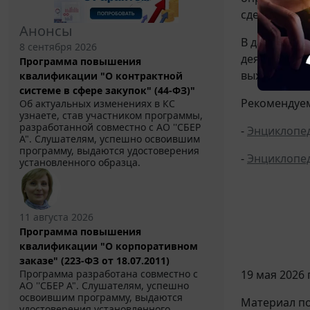
сделки круп
Анонсы
В данном сл
8 сентября 2026
деятельност
Программа повышения
выходит за 
квалификации "О контрактной
системе в сфере закупок" (44-ФЗ)"
Рекомендуем
Об актуальных изменениях в КС
узнаете, став участником программы,
разработанной совместно с АО ''СБЕР
-
Энциклопе
А". Слушателям, успешно освоившим
программу, выдаются удостоверения
-
Энциклопе
установленного образца.
11 августа 2026
Программа повышения
квалификации "О корпоративном
заказе" (223-ФЗ от 18.07.2011)
Программа разработана совместно с
19 мая 2026 г
АО ''СБЕР А". Слушателям, успешно
освоившим программу, выдаются
Материал по
удостоверения установленного