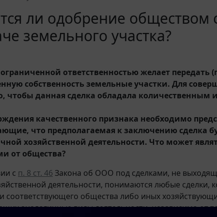
тся ли одобрение обществом 
че земельного участка?
 ограниченной ответственностью желает передать (
енную собственность земельные участки. Для совер
, чтобы данная сделка обладала количественным 
.
рждения качественного признака необходимо пред
ющие, что предполагаемая к заключению сделка бу
чной хозяйственной деятельности. Что может явля
и от общества?
вии с
п. 8 ст. 46
Закона об ООО под сделками, не выходя
яйственной деятельности, понимаются любые сделки, 
и соответствующего общества либо иных хозяйствующи
щих аналогичные виды деятельности, независимо от то