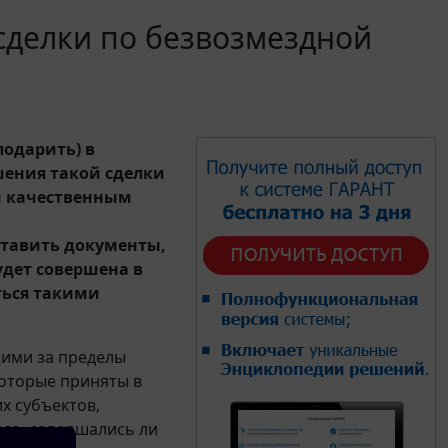
сделки по безвозмездной
подарить) в
шения такой сделки
и качественным
ставить документы,
дет совершена в
ться такими
щими за пределы
которые приняты в
х субъектов,
го, совершались ли