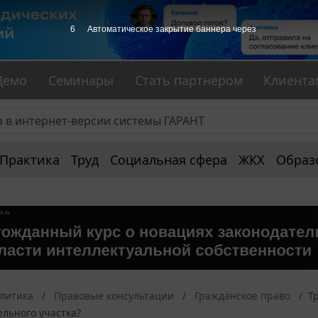
5
Автоматическое закрытие баннера через
Демо
Семинары
Стать партнером
Клиента
Практика
Труд
Социальная сфера
ЖКХ
Образ
алитика
Правовые консультации
Гражданское право
Т
льного участка?