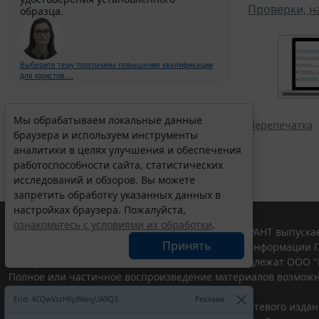
Проверки, н
образца.
Выберите тему программы повышения квалификации
для юристов ...
Мы обрабатываем локальные данные
Перепечатка
браузера и используем инструменты
аналитики в целях улучшения и обеспечения
работоспособности сайта, статистических
исследований и обзоров. Вы можете
запретить обработку указанных данных в
настройках браузера. Пожалуйста,
ознакомьтесь с условиями их обработки
.
© ООО "НПП "ГАРАНТ-СЕРВИС", 2026. Система ГАРАНТ выпускае
Принять
участниками Российской ассоциации правовой информации Г
Все права на материалы сайта ГАРАНТ.РУ принадлежат ООО "
Полное или частичное воспроизведение материалов возможн
Правила использования портала.
Erid: 4CQwVszH9pWwojUA9Q3
Реклама
Портал ГАРАНТ.РУ зарегистрирован в качестве сетевого изда