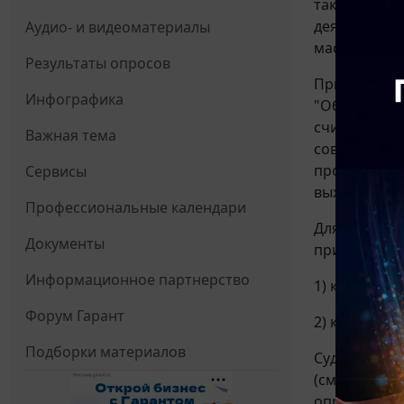
такие сделк
деятельност
Аудио- и видеоматериалы
масштабов.
Результаты опросов
При этом со
Инфографика
"Об оспарив
считается с
Важная тема
совершения 
продажа (пе
Сервисы
выходящую з
Профессиональные календари
Для квалифи
Документы
признаков (
п
Информационное партнерство
1) количест
Форум Гарант
2) качестве
Подборки материалов
Судебной пр
(смотрите, 
определени