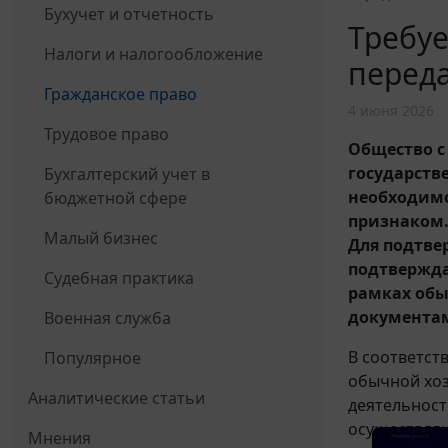
Бухучет и отчетность
Требуе
Налоги и налогообложение
переда
Гражданское право
4 июня 2026
Трудовое право
Общество с
государств
Бухгалтерский учет в
необходимо
бюджетной сфере
признаком
Малый бизнес
Для подтве
подтвержда
Судебная практика
рамках обы
документам
Военная служба
В соответст
Популярное
обычной хоз
Аналитические статьи
деятельност
осуществляю
Мнения