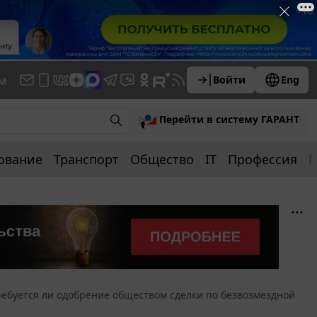
м
Войти
Eng
Перейти в систему ГАРАНТ
ование
Транспорт
Общество
IT
Профессия
П
ребуется ли одобрение обществом сделки по безвозмездной