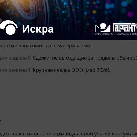
ной при наличии качественного критерия в отсутствии 
учае коммерческая организация, преследующая извлече
и (
п. 1 ст. 50
ГК РФ), планирует безвозмездно передать з
пределы обычной хозяйственной и требует корпоративн
 также ознакомиться с материалами:
дия решений
. Сделки, не выходящие за пределы обычно
дия решений
. Крупная сделка ООО (май 2026).
.
дготовлен на основе индивидуальной устной консультац