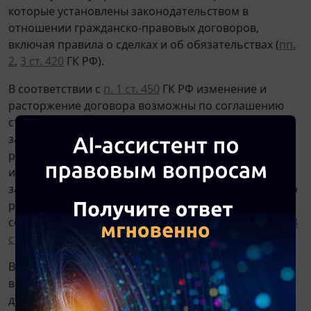
которые установлены законодательством в
отношении гражданско-правовых договоров,
включая правила о сделках и об обязательствах (
пп.
2
,
3 ст. 420
ГК РФ).
В соответствии с
п. 1 ст. 450
ГК РФ изменение и
расторжение договора возможны по соглашению
сторон, если иное не предусмотрено ГК РФ, другими
законами или договором. В случае изменения или
расторжения договора обязательства считаются
измененными или прекращенными с момента
заключения соглашения сторон об изменении или о
расторжении договора, если иное не вытекает из
соглашения или характера изменения договора (
п. 3
ст. 453
ГК РФ).
В свою очередь согласно
п. 2 ст. 425
ГК РФ стороны
вправе установить, что условия заключенного ими
договора применяются к их отношениям,