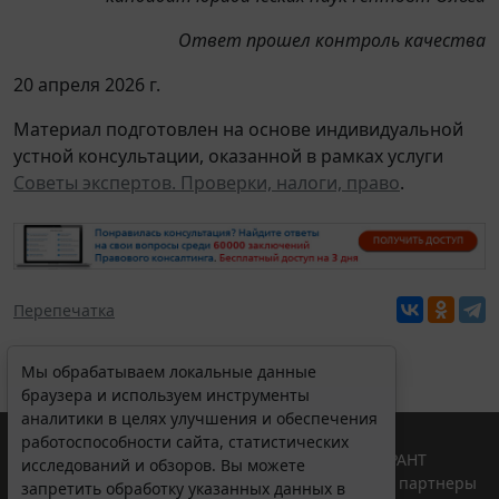
Ответ прошел контроль качества
20 апреля 2026 г.
Материал подготовлен на основе индивидуальной
устной консультации, оказанной в рамках услуги
Советы экспертов. Проверки, налоги, право
.
Перепечатка
Мы обрабатываем локальные данные
браузера и используем инструменты
аналитики в целях улучшения и обеспечения
работоспособности сайта, статистических
© ООО "НПП "ГАРАНТ-СЕРВИС", 2026. Система ГАРАНТ
исследований и обзоров. Вы можете
выпускается с 1990 года. Компания "Гарант" и ее партнеры
запретить обработку указанных данных в