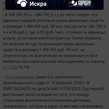
оказанных услуг в рамках исполнения Контракта
составило 280 190,3 часов (из расчета: 6 388 980,00 ч.
- 6 108 789,70 ч. - 280 190,3 ч.), из чего следует что
администрацией уплачена сумма денежных средств
в размере 1 386 941 руб. 99 коп. (из расчета: 280 190,3
ч x 4,95 руб.), где: 4,95 (руб./час) - стоимость единицы
услуги, установленная Контрактом. Таким образом,
по мнению истца, полученная сумма денежных
средств в размере 1 386 941 руб. 99 коп. за
оплаченные, но фактически не оказанные услуги
является неосновательным обогащением по смыслу
ст. 1102
ГК РФ.
-
Постановление
Девятого арбитражного
апелляционного суда от 19 февраля 2026 г. N
09АП-56234/25 по делу N А40-15130/2025: Суд первой
инстанции также исходил из того, что между
сторонами фактически исполнение договора
прекращено, истцом в адрес ответчика направлено