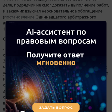
деле, подрядчик не смог доказать выполнение работ,
и заказчик взыскал неосновательное обогащение
(
постановление
Одиннадцатого арбитражного
апелляционного суда от 20 февраля 2026 г. N
11АП-12214/24 по делу N А65-26721/2022).
Смотрите, также:
-
Постановление
Арбитражного суда Московского
округа от 23 мая 2025 г. N Ф05-315/24 по делу N А41-
30520/2023: По результатам проверки установлено,
что 6 388 980,00 ч., - объем оказанных и оплаченных
услуг, а 6 108 789,70 ч. - объем фактически оказанных
и также оплаченных услуг по данным СКОУ. Таким
образом, объем фактически оказанных услуг по
данным СКОУ является меньшим по отношению к
оплаченному объему услуг. Исходя из изложенного,
в результате проверки предоставления услуг
выявлено, что количество оплаченных, но не