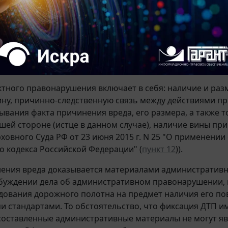
Федерации должны обеспечивать безопасность дорожно
 регламентам и другим нормативным документам, отн
достоверяется актами контрольных осмотров либо обсл
ющих органов исполнительной власти. Обязанность по 
установленным техническим регламентам и другим нор
ющие содержание автомобильных дорог.
ктного правонарушения включает в себя: наличие и ра
вину, причинно-следственную связь между действиями 
ывания факта причинения вреда, его размера, а также т
шей стороне (истце в данном случае), наличие вины пр
ховного Суда РФ от 23 июня 2015 г. N 25 "О применении
о кодекса Российской Федерации" (
пункт 12
)).
ения вреда доказывается материалами административно
збуждении дела об административном правонарушении, г
дования дорожного полотна на предмет наличия его по
и стандартами. То обстоятельство, что фиксация ДТП им
 составленные административные материалы не могут я