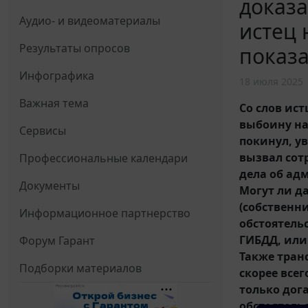
доказа
Аудио- и видеоматериалы
истец 
Результаты опросов
показа
Инфографика
18 июля 2025
Важная тема
Со слов ис
выбоину на 
Сервисы
покинул, ув
вызвал сот
Профессиональные календари
дела об ад
Документы
Могут ли д
(собственн
Информационное партнерство
обстоятель
ГИБДД, или
Форум Гарант
Также транс
Подборки материалов
скорее всег
только дога
обстоятель