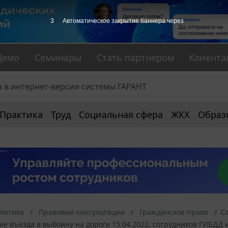
2
Автоматическое закрытие баннера через
Демо
Семинары
Стать партнером
Клиента
Практика
Труд
Социальная сфера
ЖКХ
Образ
алитика
Правовые консультации
Гражданское право
С
ие въезда в выбоину на дороге 15.04.2022, сотрудников ГИБДД 