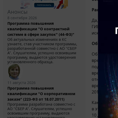
Рассмотрев
Анонсы
8 сентября 2026
Да, с учето
Программа повышения
ГИБДД в дан
квалификации "О контрактной
исключить.
системе в сфере закупок" (44-ФЗ)"
Об актуальных изменениях в КС
Обосновани
узнаете, став участником программы,
разработанной совместно с АО ''СБЕР
А". Слушателям, успешно освоившим
Обязательст
программу, выдаются удостоверения
вред, причи
установленного образца.
подлежит во
вред, освоб
относятся к
11 августа 2026
вред, объек
Программа повышения
2012 г. N 183
квалификации "О корпоративном
заказе" (223-ФЗ от 18.07.2011)
Как следует
Программа разработана совместно с
в этом случ
АО ''СБЕР А". Слушателям, успешно
освоившим программу, выдаются
10 декабря 
удостоверения установленного