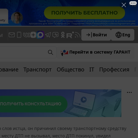
м
Войти
Eng
Перейти в систему ГАРАНТ
ование
Транспорт
Общество
IT
Профессия
П
о слов истца, он причинил своему транспортному средству
к месту ДТП не вызывал, место ДТП покинул, увидел