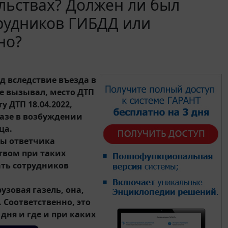
льствах? Должен ли был
рудников ГИБДД или
но?
д вследствие въезда в
не вызывал, место ДТП
у ДТП 18.04.2022,
казе в возбуждении
ца.
ны ответчика
твом при таких
ать сотрудников
узовая газель, она,
 Соответственно, это
дня и где и при каких