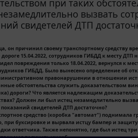
тельством при таких обстояте
незамедлительно вызвать сот
ний свидетелей ДТП достаточ
тца, он причинил своему транспортному средству вре
дороге 15.04.2022, сотрудников ГИБДД к месту ДТП 
идел повреждения только 18.04.2022, вернулся к мест
рудников ГИБДД. Было вынесено определение об от
министративном правонарушении в отношении ист
анные обстоятельства служить доказательством ви
ика) дороги? Что является надлежащим доказательс
ствах? Должен ли был истец незамедлительно вызв
 показаний свидетелей ДТП достаточно?
портное средство (коробка "автомат") поднимала гр
о, при буксировке и вырвала истцу бампер и защиту.
дки ответчика. Также непонятно, где был истец три 
ствах мог получить ущерб.