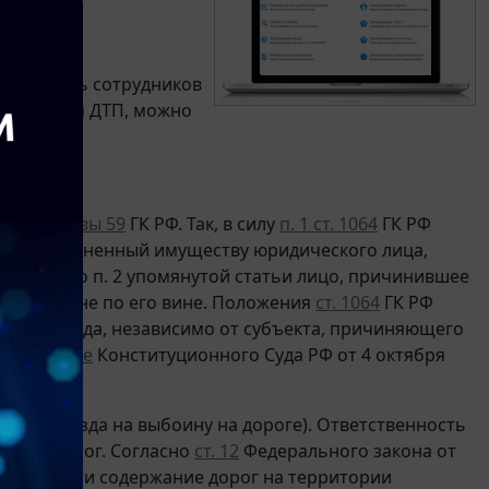
о вызывать сотрудников
терные для ДТП, можно
ениями
главы 59
ГК РФ. Так, в силу
п. 1 ст. 1064
ГК РФ
ред, причиненный имуществу юридического лица,
Согласно п. 2 упомянутой статьи лицо, причинившее
причинен не по его вине. Положения
ст. 1064
ГК РФ
нения вреда, независимо от субъекта, причиняющего
ределение
Конституционного Суда РФ от 4 октября
 ДТП (наезда на выбоину на дороге). Ответственность
онтом дорог. Согласно
ст. 12
Федерального закона от
я" ремонт и содержание дорог на территории