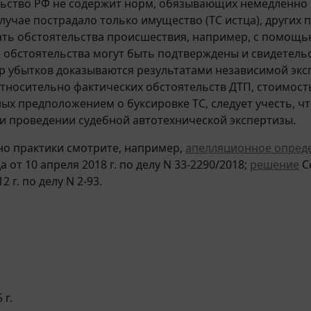
ьство РФ не содержит норм, обязывающих немедленно в
лучае пострадало только имущество (ТС истца), других п
ть обстоятельства происшествия, например, с помощью
 обстоятельства могут быть подтверждены и свидетель
р убытков доказываются результатами независимой эк
относительно фактических обстоятельств ДТП, стоимос
ых предположением о буксировке ТС, следует учесть, чт
и проведении судебной автотехнической экспертизы.
о практики смотрите, например,
апелляционное опред
а от 10 апреля 2018 г. по делу N 33-2290/2018;
решение
С
2 г. по делу N 2-93.
 г.