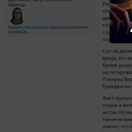
Российской 
образца.
техническим
движения, у
соответству
Выберите тему программы повышения квалификации
содержании 
для юристов ...
осуществля
Состав дели
вреда, его 
бремя доказ
на потерпев
Пленума Вер
Гражданског
Факт причин
отказе в во
актом обсле
техническим
значит, что