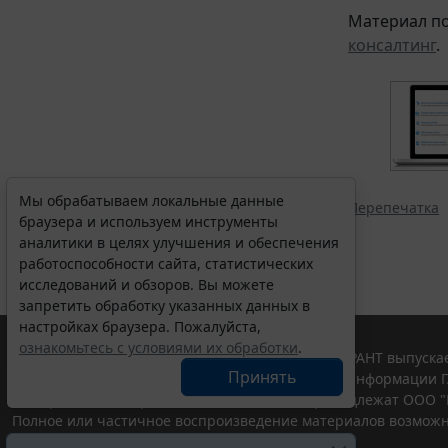
Материал по
консалтинг
.
Мы обрабатываем локальные данные
Перепечатка
браузера и используем инструменты
аналитики в целях улучшения и обеспечения
работоспособности сайта, статистических
исследований и обзоров. Вы можете
запретить обработку указанных данных в
настройках браузера. Пожалуйста,
ознакомьтесь с условиями их обработки
.
© ООО "НПП "ГАРАНТ-СЕРВИС", 2026. Система ГАРАНТ выпускае
Принять
участниками Российской ассоциации правовой информации Г
Все права на материалы сайта ГАРАНТ.РУ принадлежат ООО "
Полное или частичное воспроизведение материалов возможн
Правила использования портала.