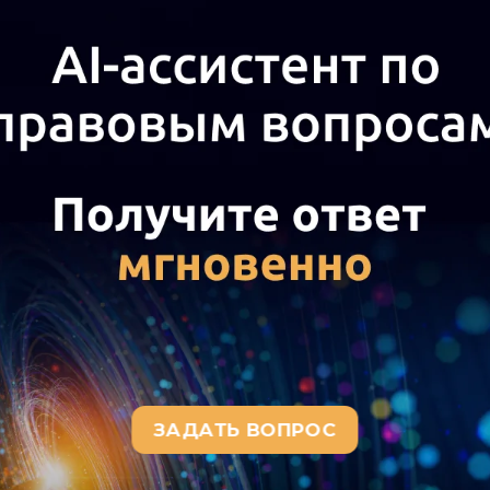
 вопрос, мы пришли к следующему выводу:
м позиции, изложенной в ответе, могут. Незамедлительн
ном случае нет необходимости. Повреждения, не харак
е вывода:
ва вследствие причинения вреда регулируются полож
ненный личности или имуществу гражданина, а также в
змещению в полном объеме лицом, причинившим вред. 
ождается от возмещения вреда, если докажет, что вред 
о всем обязательствам, возникающим вследствие причи
та, которому он причинен, и способа его причинения (
оп
3-О (пункт 2.1)).
 из вопроса, вред гражданину был причинен в результате
ае возникает в связи ненадлежащим содержанием и рем
1995 года N 196-ФЗ "О безопасности дорожного движени