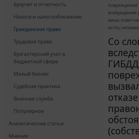
Бухучет и отчетность
повреждения т
возбуждении 
Налоги и налогообложение
вины ответчик
истец незаме
Гражданское право
Со сло
Трудовое право
вследс
Бухгалтерский учет в
ГИБДД 
бюджетной сфере
повреж
Малый бизнес
вызвал
Судебная практика
отказе
Военная служба
право
Популярное
обстоя
Аналитические статьи
(собст
Мнения