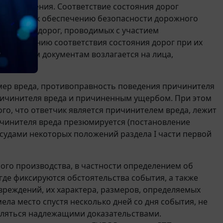
го движения. Соответствие состояния дорог
осящимся к обеспечению безопасности дорожного
едований дорог, проводимых с участием
обеспечению соответствия состояния дорог при их
мативным документам возлагается на лица,
змер вреда, противоправность поведения причинителя
причинителя вреда и причиненным ущербом. При этом
ого, что ответчик является причинителем вреда, лежит
ичинителя вреда презюмируется (постановление
 судами некоторых положений раздела I части первой
го производства, в частности определением об
де фиксируются обстоятельства события, а также
вреждений, их характера, размеров, определяемых
ела место спустя несколько дней со дня события, не
вляться надлежащими доказательствами.