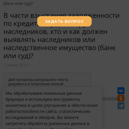
(банк или суд)?
В части взыскания задолженности
по кредитному договору с
наследников, кто и как должен
выявлять наследников или
наследственное имущество (банк
или суд)?
1 июня 2023
Для просмотра актуального текста
документа и получения полной
информации о вступлении в силу,
изменениях и порядке применения
Мы обрабатываем локальные данные
документа, воспользуйтесь поиском в
Перепечатка
браузера и используем инструменты
Интернет-версии системы ГАРАНТ:
аналитики в целях улучшения и обеспечения
работоспособности сайта, статистических
исследований и обзоров. Вы можете
запретить обработку указанных данных в