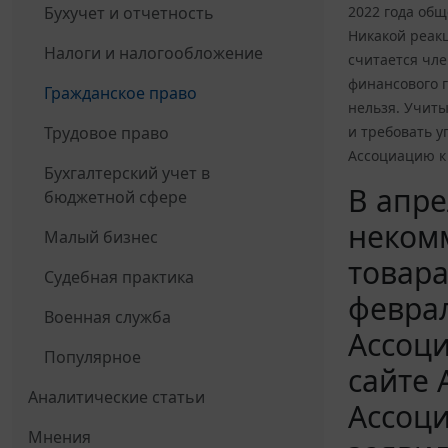
Бухучет и отчетность
2022 года общ
Никакой реакц
Налоги и налогообложение
считается чле
финансового г
Гражданское право
нельзя. Учиты
Трудовое право
и требовать у
Ассоциацию к
Бухгалтерский учет в
В апре
бюджетной сфере
неком
Малый бизнес
товара
Судебная практика
феврал
Военная служба
Ассоци
Популярное
сайте 
Аналитические статьи
Ассоци
Мнения