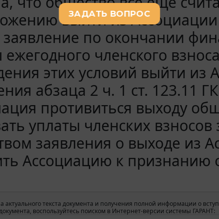
а, что общество все еще счита
ожению выйти из Ассоциации 
 заявление по окончании фина
 ежегодного членского взноса
ения этих условий выйти из 
ния абзаца 2 ч. 1 ст. 123.11 Г
ация противиться выходу обще
ать уплаты членских взносов 
вом заявления о выходе из А
ить Ассоциацию к признанию 
а актуального текста документа и получения полной информации о вступ
окумента, воспользуйтесь поиском в Интернет-версии системы ГАРАНТ: