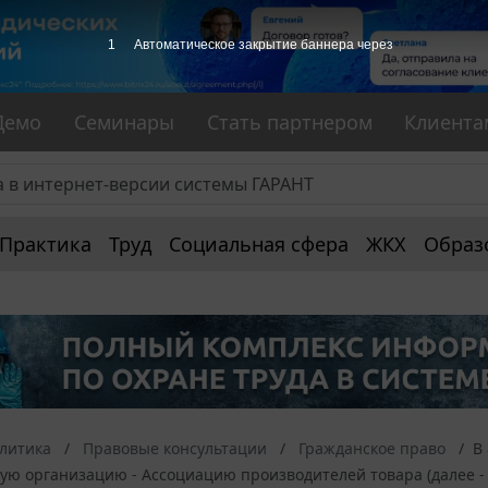
1
Автоматическое закрытие баннера через
Демо
Семинары
Стать партнером
Клиента
Практика
Труд
Социальная сфера
ЖКХ
Образ
алитика
Правовые консультации
Гражданское право
В
ю организацию - Ассоциацию производителей товара (далее - 