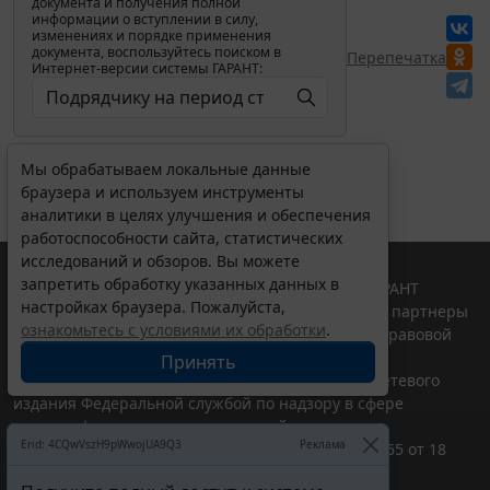
документа и получения полной
информации о вступлении в силу,
изменениях и порядке применения
документа, воспользуйтесь поиском в
Перепечатка
Интернет-версии системы ГАРАНТ:
Мы обрабатываем локальные данные
браузера и используем инструменты
аналитики в целях улучшения и обеспечения
работоспособности сайта, статистических
исследований и обзоров. Вы можете
запретить обработку указанных данных в
© ООО "НПП "ГАРАНТ-СЕРВИС", 2026. Система ГАРАНТ
настройках браузера. Пожалуйста,
выпускается с 1990 года. Компания "Гарант" и ее партнеры
ознакомьтесь с условиями их обработки
.
являются участниками Российской ассоциации правовой
информации ГАРАНТ.
Принять
Портал ГАРАНТ.РУ зарегистрирован в качестве сетевого
издания Федеральной службой по надзору в сфере
связи,информационных технологий и массовых
Erid: 4CQwVszH9pWwojUA9Q3
Реклама
коммуникаций (Роскомнадзором), Эл № ФС77-58365 от 18
июня 2014 года.