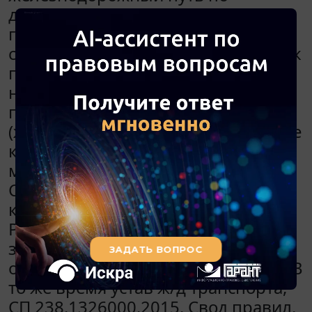
договору купли-продажи в 2011
году. В свидетельстве о праве
собственности зарегистрирован как
перегон. В техническом паспорте
на перегон указано, что перегон
проходит через железнодорожный
(ж/д) мост и путепровод. В договоре
купли-продажи сведений о ж/д
мосте и перегоне не имеется.
Сейчас возникла необходимость
капитального ремонта ж/д моста.
Росреестр предлагает
зарегистрировать ж/д мост как
отдельный объект недвижимости. В
то же время устав ж/д транспорта,
СП 238.1326000.2015. Свод правил.