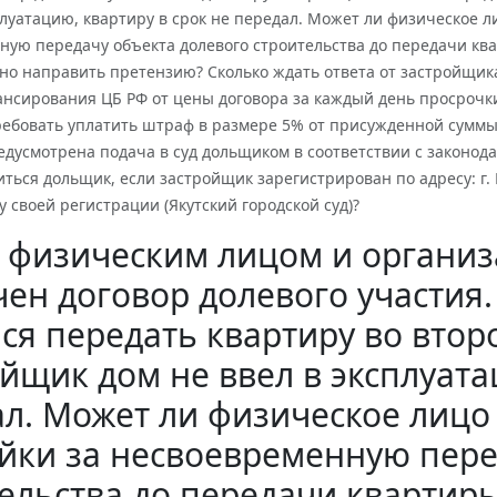
плуатацию, квартиру в срок не передал. Может ли физическое ли
ную передачу объекта долевого строительства до передачи ква
но направить претензию? Сколько ждать ответа от застройщика
нсирования ЦБ РФ от цены договора за каждый день просрочки.
ребовать уплатить штраф в размере 5% от присужденной суммы
дусмотрена подача в суд дольщиком в соответствии с законодате
ться дольщик, если застройщик зарегистрирован по адресу: г
су своей регистрации (Якутский городской суд)?
 физическим лицом и органи
ен договор долевого участия
ся передать квартиру во второ
йщик дом не ввел в эксплуата
л. Может ли физическое лицо 
йки за несвоевременную пере
ельства до передачи квартиры