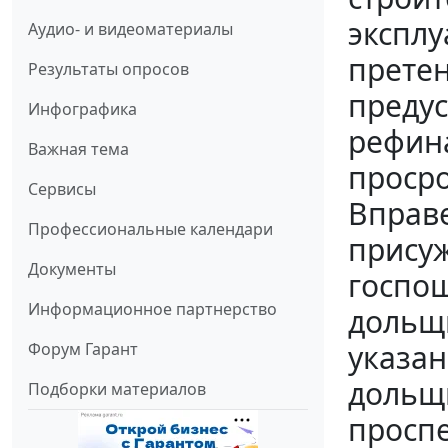
эксплу
Аудио- и видеоматериалы
претен
Результаты опросов
предус
Инфографика
рефина
Важная тема
просро
Сервисы
Вправе
Профессиональные календари
присуж
Документы
госпош
Информационное партнерство
дольщи
указан
Форум Гарант
дольщи
Подборки материалов
проспе