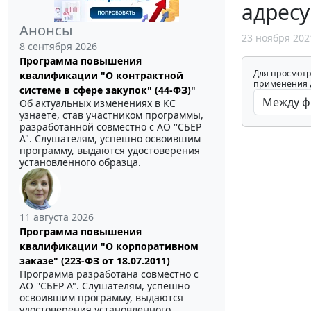
адресу
Анонсы
23 ноября 202
8 сентября 2026
Программа повышения
Для просмотр
квалификации "О контрактной
применения д
системе в сфере закупок" (44-ФЗ)"
Об актуальных изменениях в КС
узнаете, став участником программы,
разработанной совместно с АО ''СБЕР
А". Слушателям, успешно освоившим
программу, выдаются удостоверения
установленного образца.
11 августа 2026
Программа повышения
квалификации "О корпоративном
заказе" (223-ФЗ от 18.07.2011)
Программа разработана совместно с
АО ''СБЕР А". Слушателям, успешно
освоившим программу, выдаются
удостоверения установленного