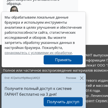
образца.
Мы обрабатываем локальные данные
Выберите тему программы повышения квалификации
браузера и используем инструменты
для юристов ...
аналитики в целях улучшения и обеспечения
работоспособности сайта, статистических
исследований и обзоров. Вы можете
запретить обработку указанных данных в
настройках браузера. Пожалуйста,
ознакомьтесь с условиями их обработки
.
© ООО "НПП "ГАРАНТ-СЕРВИС", 2026. Система ГАРАНТ выпускае
Принять
участниками Российской ассоциации правовой информации Г
Все права на материалы сайта ГАРАНТ.РУ принадлежат ООО "
Полное или частичное воспроизведение материалов возможн
Правила использования портала.
Erid: 4CQwVszH9pWwojUA9Q3
Реклама
Портал ГАРАНТ.РУ зарегистрирован в качестве сетевого изда
надзору в сфере связи,информационных технологий и массо
Получите полный доступ к системе
(Роскомнадзором), Эл № ФС77-58365 от 18 июня 2014 года.
ГАРАНТ бесплатно на 3 дня!
ООО "НПП "ГАРАНТ-СЕРВИС", 119234, г. Москва, тер. Ленинские 
Разработчик ЭПС Система ГАРАНТ – ООО "НПП "
Гарант-Сервис
Получить доступ