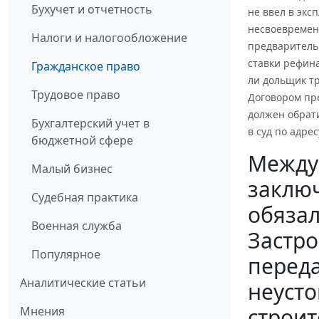
Бухучет и отчетность
не ввел в экс
несвоевремен
Налоги и налогообложение
предваритель
ставки рефина
Гражданское право
ли дольщик т
Трудовое право
Договором пре
должен обрати
Бухгалтерский учет в
в суд по адре
бюджетной сфере
Между
Малый бизнес
заключ
Судебная практика
обязал
Военная служба
Застро
Популярное
переда
Аналитические статьи
неусто
строит
Мнения