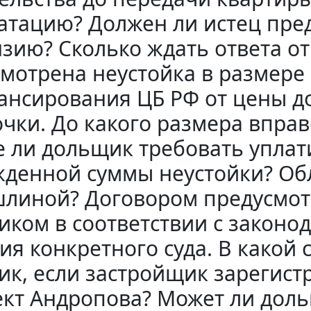
атацию? Должен ли истец пре
зию? Сколько ждать ответа о
мотрена неустойка в размере 
нсирования ЦБ РФ от цены д
чки. До какого размера вправ
 ли дольщик требовать уплат
денной суммы неустойки? Об
линой? Договором предусмотр
ком в соответствии с законод
ия конкретного суда. В какой 
к, если застройщик зарегистр
кт Андропова? Может ли доль