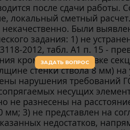
одится после сдачи работы. 
е, локальный сметный расчет
 некачественно. Были выявле
еского задания: 1) не устра
3118-2012, табл. А1 п. 15 - п
ия кромок при стыковке секц
лщине стенки ствола 8 мм) на 
ены нарушения требований ГОСТ
 сопрягаемых несущих элемен
о не разнесены на расстояние
0 мм; 3) не представлен на со
казанных недостатков, напр