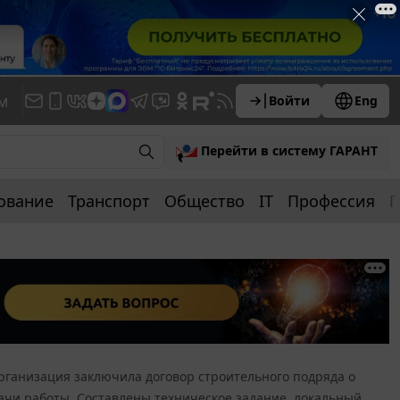
м
Войти
Eng
Перейти в систему ГАРАНТ
ование
Транспорт
Общество
IT
Профессия
П
рганизация заключила договор строительного подряда о
ачи работы. Составлены техническое задание, локальный