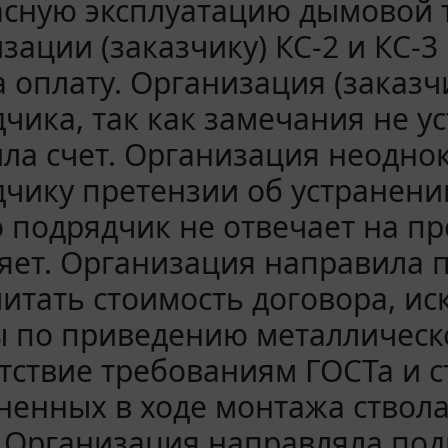
асную эксплуатацию дымовой 
зации (заказчику) КС-2 и КС-3
а оплату. Организация (заказч
чика, так как замечания не ус
ла счет. Организация неодно
чику претензии об устранени
 подрядчик не отвечает на пр
яет. Организация направила 
итать стоимость договора, ис
ы по приведению металлическ
тствие требованиям ГОСТа и с
ненных в ходе монтажа ствол
 Организация направляла под