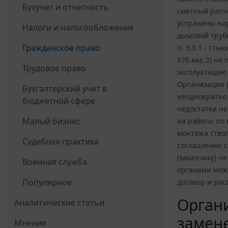
Бухучет и отчетность
сметный расче
устранены нар
Налоги и налогообложение
дымовой трубы
Гражданское право
п. 5.5.1 - ст
970 мм; 3) н
Трудовое право
эксплуатацию 
Организация (
Бухгалтерский учет в
неоднократно 
бюджетной сфере
недостатки не
Малый бизнес
на работы по
монтажа ство
Судебная практика
соглашению ст
(заказчику) н
Военная служба
органами може
Популярное
договор и рас
Органи
Аналитические статьи
замене
Мнения