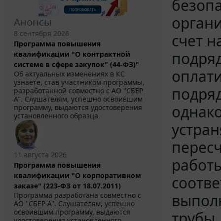
безоп
органи
Анонсы
8 сентября 2026
счет н
Программа повышения
подряд
квалификации "О контрактной
системе в сфере закупок" (44-ФЗ)"
оплати
Об актуальных изменениях в КС
узнаете, став участником программы,
подряд
разработанной совместно с АО ''СБЕР
А". Слушателям, успешно освоившим
однако
программу, выдаются удостоверения
установленного образца.
устран
пересч
11 августа 2026
работ
Программа повышения
квалификации "О корпоративном
соотве
заказе" (223-ФЗ от 18.07.2011)
выпол
Программа разработана совместно с
АО ''СБЕР А". Слушателям, успешно
освоившим программу, выдаются
трубы.
удостоверения установленного