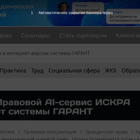
1
Автоматическое закрытие баннера через
Демо
Семинары
Стать партнером
Клиента
Практика
Труд
Социальная сфера
ЖКХ
Образ
алитика
Правовые консультации
Гражданское право
О
 металлической дымовой трубы. Оплата производится после сд