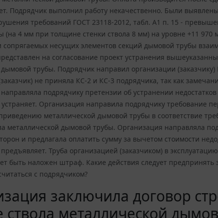
т. Подрядчик выполнил работу некачественно. Были выявлены 
ушения требований ГОСТ 23118-2012, табл. А1 п. 15 - превыш
 (на 4 мм при толщине стенки ствола 8 мм) на уровне +11 970
ыки сопрягаемых несущих элементов секций дымовой трубы взаи
е представлен на согласование проект устранения вышеуказанн
дымовой трубы. Подрядчик направил организации (заказчику) КС
заказчик) не приняла КС-2 и КС-3 подрядчика, так как замечан
направляла подрядчику претензии об устранении недостатков 
 устраняет. Организация направила подрядчику требование пе
 приведению металлической дымовой трубы в соответствие треб
ла металлической дымовой трубы. Организация направляла по
орон и предлагала оплатить сумму за вычетом стоимости недо
е предъявляет. Труба организацией (заказчиком) в эксплуатац
т быть наложен штраф. Какие действия следует предпринять з
считаться с подрядчиком?
зация заключила договор стр
 ствола металлической дымов