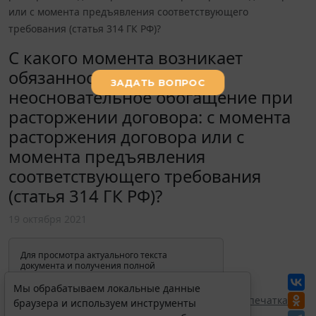
или с момента предъявления соответствующего
требования (статья 314 ГК РФ)?
С какого момента возникает
обязанность вернуть
неосновательное обогащение при
расторжении договора: с момента
расторжения договора или с
момента предъявления
соответствующего требования
(статья 314 ГК РФ)?
19 октября 2021
Для просмотра актуального текста
документа и получения полной
информации о вступлении в силу,
изменениях и порядке применения
Мы обрабатываем локальные данные
документа, воспользуйтесь поиском в
Перепечатка
браузера и используем инструменты
Интернет-версии системы ГАРАНТ: