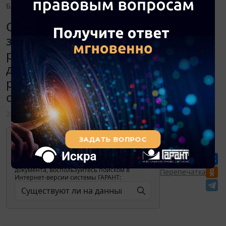
БАД дистанционным способом продаж?
Существуют ли на данный момент
законодательные ограничения
реализации БАД? Существует ли на
данный момент запрет на
реализацию БАД дистанционным
способом продаж?
28 сентября 2021
Для просмотра актуального текста
документа и получения полной
информации о вступлении в силу,
изменениях и порядке применения
документа, воспользуйтесь поиском в
Перепечатка
Интернет-версии системы ГАРАНТ: