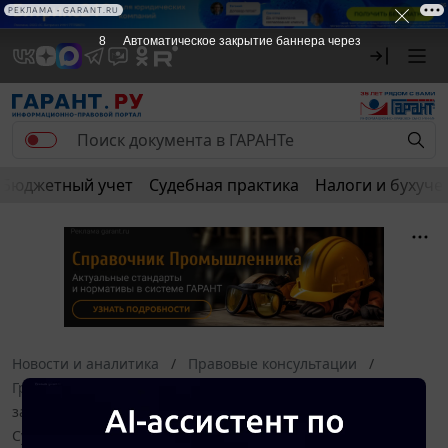
РЕКЛАМА • GARANT.RU
8
Автоматическое закрытие баннера через
Бюджетный учет
Судебная практика
Налоги и бухуче
Новости и аналитика
Правовые консультации
Гражданское право
Существуют ли на данный момент
законодательные ограничения реализации БАД?
Существует ли на данный момент запрет на реализацию