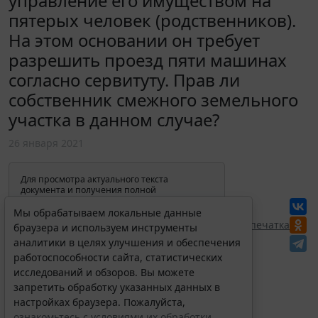
управление его имуществом на
пятерых человек (родственников).
На этом основании он требует
разрешить проезд пяти машинах
согласно сервитуту. Прав ли
собственник смежного земельного
участка в данном случае?
26 января 2021
Для просмотра актуального текста
документа и получения полной
информации о вступлении в силу,
изменениях и порядке применения
Мы обрабатываем локальные данные
документа, воспользуйтесь поиском в
Перепечатка
браузера и используем инструменты
Интернет-версии системы ГАРАНТ:
аналитики в целях улучшения и обеспечения
работоспособности сайта, статистических
исследований и обзоров. Вы можете
запретить обработку указанных данных в
настройках браузера. Пожалуйста,
ознакомьтесь с условиями их обработки
.