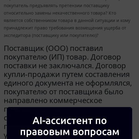
покупатель предъявлять претензии поставщику
относительно замены некачественного товара? Кто
является собственником товара в данной ситуации и кому
принадлежит право требования возмещения ущерба от
экспедитора (поставщику или покупателю)?
Поставщик (ООО) поставил
покупателю (ИП) товар. Договор
поставки не заключался. Договор
купли-продажи путем составления
единого документа не оформлялся,
покупателю от поставщика было
направлено коммерческое
предложение, содержащее все
существенные условия договора
поставки, в котором также было
указано, что доставка товара