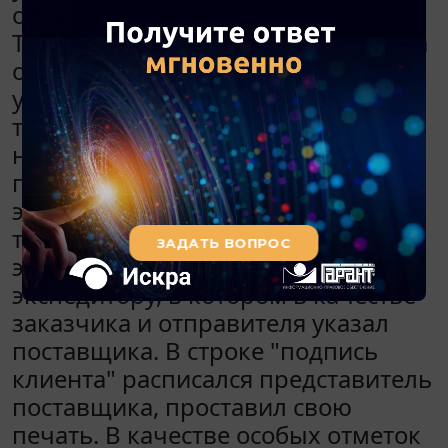
осуществляется путем самовывоза.
Товар был оплачен покупателем на
основании счета. Поставщик
уведомил покупателя о готовности
товара к отгрузке, покупатель
направил по электронной почте
письмо с указанием, какому
экспедитору следует передать
товар. Поставщик передал товар
экспедитору, составил поручение
экспедитору, в котором в качестве
заказчика и отправителя указал
поставщика. В строке "подпись
клиента" расписался представитель
поставщика, проставил свою
печать. В качестве особых отметок