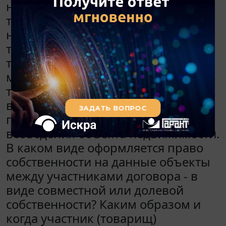
не создано. Предполагается, что в
таком товариществе может быть
несколько управляющих
товарищей и несколько
товарищей-вкладчиков, но также
может быть и один управляющий
товарищ и несколько товарищей-
вкладчиков. Товарищество
планируется создать с целью
возведения объекта недвижимости.
В каком виде оформляется право
собственности на данные объекты
между участниками договора - в
виде совместной или долевой
собственности? Каким образом и
когда участник (товарищ)