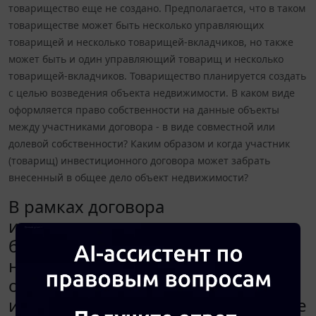
товарищество еще не создано. Предполагается, что в таком
товариществе может быть несколько управляющих
товарищей и несколько товарищей-вкладчиков, но также
может быть и один управляющий товарищ и несколько
товарищей-вкладчиков. Товарищество планируется создать
с целью возведения объекта недвижимости. В каком виде
оформляется право собственности на данные объекты
между участниками договора - в виде совместной или
долевой собственности? Каким образом и когда участник
(товарищ) инвестиционного договора может забрать
внесенный в общее дело объект недвижимости?
В рамках договора
инвестиционного товарищества
были созданы объекты
недвижимости, а также
оборудование. В настоящее время
инвестиционное товарищество еще